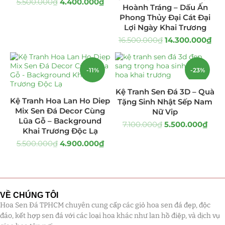
5.500.000
₫
4.400.000
₫
Hoành Tráng – Dấu Ấn
Giá Sỉ Đại Lý
(145)
Phong Thủy Đại Cát Đại
Lợi Ngày Khai Trương
Cây Sen Đá Giá Sỉ
(137)
16.500.000
₫
14.300.000
₫
Chậu Sen Đá Mini
(8)
-11%
-23%
Hồ Điệp và Hoa Sen đá
(289)
Kệ Tranh Sen Đá 3D – Quà
Kệ Tranh Hoa Lan Ho Diep
Tặng Sinh Nhật Sếp Nam
Lan Hồ Điệp Truyền Thống
(132)
Mix Sen Đá Decor Cùng
Nữ Vip
Lũa Gỗ – Background
7.100.000
₫
5.500.000
₫
Lũa Hồ Điệp Sen Đá
(91)
Khai Trương Độc Lạ
5.500.000
₫
4.900.000
₫
Tiểu Cảnh Lan Sen Đá
(63)
Hoa Ngày Lễ 8/3
(38)
VỀ CHÚNG TÔI
Hoa Tặng 14/2
(16)
Hoa Sen Đá TPHCM chuyên cung cấp các giỏ hoa sen đá đẹp, độc
đáo, kết hợp sen đá với các loại hoa khác như lan hồ điệp, và dịch vụ
Hoa Tặng 20/10
(33)