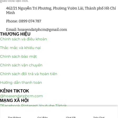
giao hoa tận nơi.
Quà Tặng
462/21 Nguyễn Tri Phương, Phường Vườn Lài, Thành phố Hồ Chí
(507)
Minh
Quà Noel - Quà Giáng Sinh
(41)
Phone: 0899 074 787
Email: hoasendatphcm@gmail.com
Quà Tặng Khách Hàng
(390)
THƯƠNG HIỆU
Chính sách và điều khoản
Quà Tặng Sếp
(320)
Thắc mắc và khiếu nại
Quà Tết
(278)
Chính sách bảo mật
Chính sách vận chuyển
Quà Tặng 20 11
(77)
Chính sách đổi trả và hoàn tiền
Sen Đá DECOR
(397)
Hướng dẫn thanh toán
KÊNH TIKTOK
Bình Hoa Sen Đá
(106)
@hoasendatphcm.com
MẠNG XÃ HỘI
Bó Hoa Sen Đá
(32)
Facebook
Pinterest
Youtube
Tiktok
Hoa Cưới Sen Đá
(29)
Tìm đường
Gọi điện
Chat FB
Zalo Chat