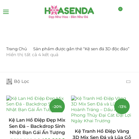
0
Trang Chủ
Sản phẩm được gắn thẻ “Kệ sen đá 3D độc đáo”
LỌC BỞI GIÁ
Hiển thị tất cả 4 kết quả
Bộ Lọc
-20%
-13%
LỌC
Kệ Lan Hồ Điệp Đẹp Mix
Sen Đá – Backdrop Sinh
DANH MỤC SẢN PHẨM
Kệ Tranh Hồ Điệp Vàng
Nhật Bạn Gái Ấn Tượng
3D Mix Sen Đá và Lũa Gỗ