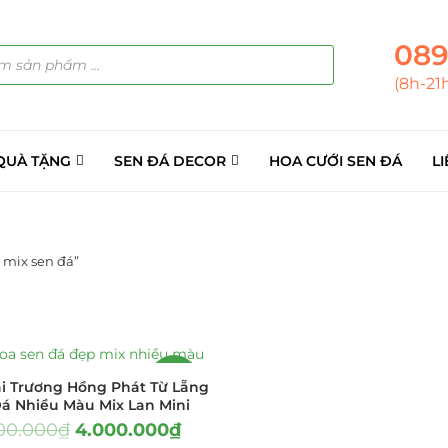
089
(8h-21
QUÀ TẶNG
SEN ĐÁ DECOR
HOA CƯỚI SEN ĐÁ
LI
 mix sen đá”
ẢN PHẨM
(145)
á Sỉ
(137)
-11%
i Trương Hồng Phát Từ Lẵng
á Nhiều Màu Mix Lan Mini
ini
(8)
00.000
₫
4.000.000
₫