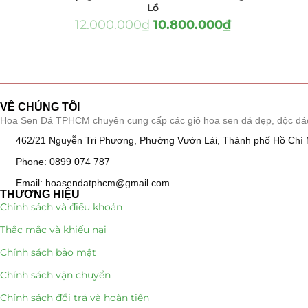
Lồ
LỌC
Hồ Điệp và Hoa 
12.000.000
₫
10.800.000
₫
Lan Hồ Điệp 
Lũa Hồ Điệp 
Tiểu Cảnh Lan
VỀ CHÚNG TÔI
Hoa Sen Đá TPHCM chuyên cung cấp các giỏ hoa sen đá đẹp, độc đáo, k
Hoa Ngày Lễ 8/3
462/21 Nguyễn Tri Phương, Phường Vườn Lài, Thành phố Hồ Chí 
Phone: 0899 074 787
Hoa Tặng 14/2
Email: hoasendatphcm@gmail.com
THƯƠNG HIỆU
Hoa Tặng 20/10
Chính sách và điều khoản
Thắc mắc và khiếu nại
Quà Tặng
Chính sách bảo mật
Quà Noel - Qu
Chính sách vận chuyển
Quà Tặng Khá
Chính sách đổi trả và hoàn tiền