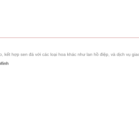
Sen đá
(289)
Truyền Thống
(132)
Sen Đá
(91)
 Sen Đá
(63)
ết hợp sen đá với các loại hoa khác như lan hồ điệp, và dịch vụ giao
(38)
Minh
(16)
(33)
(507)
à Giáng Sinh
(41)
ch Hàng
(390)