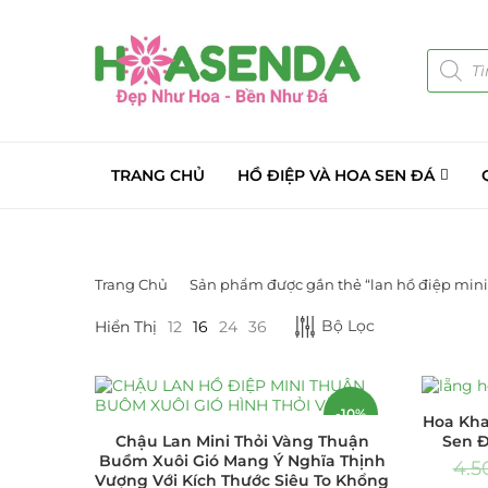
TRANG CHỦ
HỒ ĐIỆP VÀ HOA SEN ĐÁ
Trang Chủ
Sản phẩm được gắn thẻ “lan hồ điệp mini
LỌC BỞI GIÁ
DANH MỤC S
Bộ Lọc
Hiển Thị
12
16
24
36
Giá Sỉ Đại Lý
Cây Sen Đá Gi
-10%
Hoa Kha
Chậu Lan Mini Thỏi Vàng Thuận
Sen Đ
Chậu Sen Đá M
Buồm Xuôi Gió Mang Ý Nghĩa Thịnh
4.5
Vượng Với Kích Thước Siêu To Khổng