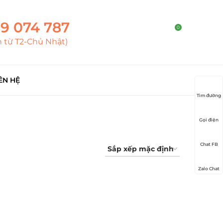
9 074 787
0
h từ T2-Chủ Nhật)
ÊN HỆ
Tìm đường
Gọi điện
Chat FB
Zalo Chat