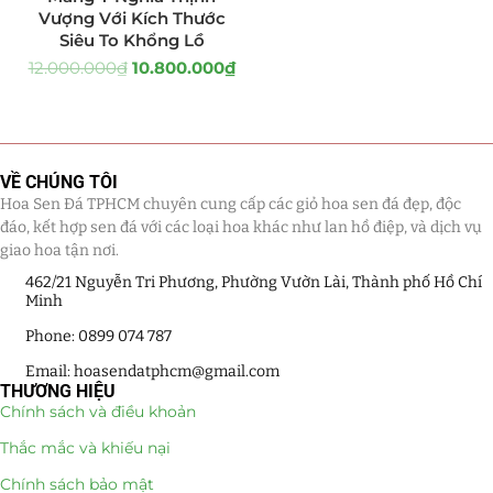
Vượng Với Kích Thước
Siêu To Khổng Lồ
Tiểu Cảnh Lan Sen Đá
(63)
12.000.000
₫
10.800.000
₫
Hoa Ngày Lễ 8/3
(38)
Hoa Tặng 14/2
(16)
VỀ CHÚNG TÔI
Hoa Tặng 20/10
(33)
Hoa Sen Đá TPHCM chuyên cung cấp các giỏ hoa sen đá đẹp, độc
đáo, kết hợp sen đá với các loại hoa khác như lan hồ điệp, và dịch vụ
Quà Tặng
(507)
giao hoa tận nơi.
462/21 Nguyễn Tri Phương, Phường Vườn Lài, Thành phố Hồ Chí
Quà Noel - Quà Giáng Sinh
(41)
Minh
Phone: 0899 074 787
Quà Tặng Khách Hàng
(390)
Email: hoasendatphcm@gmail.com
THƯƠNG HIỆU
Quà Tặng Sếp
(320)
Chính sách và điều khoản
Quà Tết
(278)
Thắc mắc và khiếu nại
Chính sách bảo mật
Quà Tặng 20 11
(77)