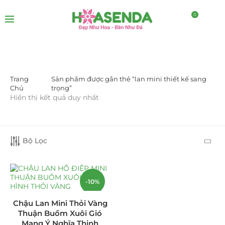
0
Trang
Sản phẩm được gắn thẻ “lan mini thiết kế sang
DANH MỤC SẢN PHẨM
Chủ
trọng”
Hiển thị kết quả duy nhất
Giá Sỉ Đại Lý
(145)
Cây Sen Đá Giá Sỉ
(137)
Bộ Lọc
Chậu Sen Đá Mini
(8)
Hồ Điệp và Hoa Sen đá
(289)
-10%
Lan Hồ Điệp Truyền Thống
(132)
Chậu Lan Mini Thỏi Vàng
Thuận Buồm Xuôi Gió
Lũa Hồ Điệp Sen Đá
(91)
Mang Ý Nghĩa Thịnh