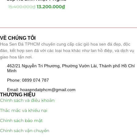
15.400.000
₫
13.200.000
₫
Tiểu Cảnh Lan Sen Đá
(63)
Hoa Ngày Lễ 8/3
(38)
VỀ CHÚNG TÔI
Hoa Tặng 14/2
(16)
Hoa Sen Đá TPHCM chuyên cung cấp các giỏ hoa sen đá đẹp, độc
đáo, kết hợp sen đá với các loại hoa khác như lan hồ điệp, và dịch vụ
Hoa Tặng 20/10
(33)
giao hoa tận nơi.
462/21 Nguyễn Tri Phương, Phường Vườn Lài, Thành phố Hồ Chí
Quà Tặng
(507)
Minh
Phone: 0899 074 787
Quà Noel - Quà Giáng Sinh
(41)
Email: hoasendatphcm@gmail.com
THƯƠNG HIỆU
Quà Tặng Khách Hàng
(390)
Chính sách và điều khoản
Quà Tặng Sếp
(320)
Thắc mắc và khiếu nại
Chính sách bảo mật
Quà Tết
(278)
Chính sách vận chuyển
Quà Tặng 20 11
(77)