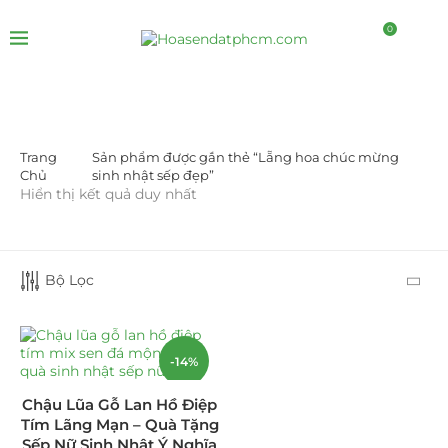
0
Trang
Sản phẩm được gắn thẻ “Lẵng hoa chúc mừng
DANH MỤC SẢN PHẨM
Chủ
sinh nhật sếp đẹp”
Hiển thị kết quả duy nhất
Giá Sỉ Đại Lý
(145)
Cây Sen Đá Giá Sỉ
(137)
Bộ Lọc
Chậu Sen Đá Mini
(8)
Hồ Điệp và Hoa Sen đá
(289)
-14%
Lan Hồ Điệp Truyền Thống
(132)
Chậu Lũa Gỗ Lan Hồ Điệp
Tím Lãng Mạn – Quà Tặng
Lũa Hồ Điệp Sen Đá
(91)
Sếp Nữ Sinh Nhật Ý Nghĩa