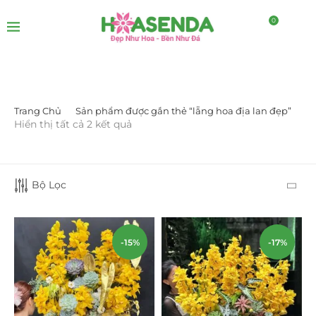
0
Trang Chủ
Sản phẩm được gắn thẻ “lẵng hoa địa lan đẹp”
LỌC BỞI GIÁ
Hiển thị tất cả 2 kết quả
Bộ Lọc
-15%
-17%
LỌC
DANH MỤC SẢN PHẨM