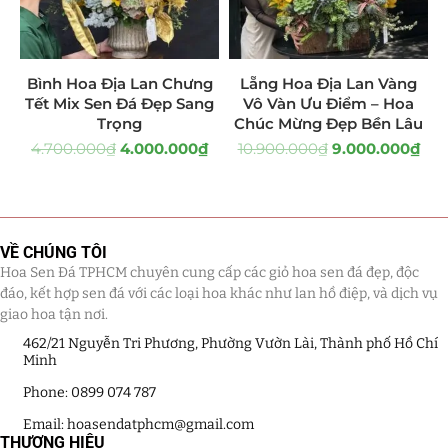
Giá Sỉ Đại Lý
(145)
Cây Sen Đá Giá Sỉ
(137)
Bình Hoa Địa Lan Chưng
Lẵng Hoa Địa Lan Vàng
Tết Mix Sen Đá Đẹp Sang
Vô Vàn Ưu Điểm – Hoa
Chậu Sen Đá Mini
(8)
Trọng
Chúc Mừng Đẹp Bền Lâu
4.700.000
₫
4.000.000
₫
10.900.000
₫
9.000.000
₫
Hồ Điệp và Hoa Sen đá
(289)
Lan Hồ Điệp Truyền Thống
(132)
VỀ CHÚNG TÔI
Lũa Hồ Điệp Sen Đá
(91)
Hoa Sen Đá TPHCM chuyên cung cấp các giỏ hoa sen đá đẹp, độc
đáo, kết hợp sen đá với các loại hoa khác như lan hồ điệp, và dịch vụ
Tiểu Cảnh Lan Sen Đá
(63)
giao hoa tận nơi.
462/21 Nguyễn Tri Phương, Phường Vườn Lài, Thành phố Hồ Chí
Hoa Ngày Lễ 8/3
(38)
Minh
Hoa Tặng 14/2
(16)
Phone: 0899 074 787
Email: hoasendatphcm@gmail.com
Hoa Tặng 20/10
(33)
THƯƠNG HIỆU