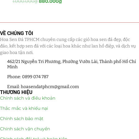
1.000.000
₫
880.000
₫
Tiểu Cảnh Lan Sen Đá
(63)
Hoa Ngày Lễ 8/3
(38)
VỀ CHÚNG TÔI
Hoa Sen Đá TPHCM chuyên cung cấp các giỏ hoa sen đá đẹp, độc
Hoa Tặng 14/2
(16)
đáo, kết hợp sen đá với các loại hoa khác như lan hồ điệp, và dịch vụ
giao hoa tận nơi.
Hoa Tặng 20/10
(33)
462/21 Nguyễn Tri Phương, Phường Vườn Lài, Thành phố Hồ Chí
Minh
Quà Tặng
(507)
Phone: 0899 074 787
Quà Noel - Quà Giáng Sinh
(41)
Email: hoasendatphcm@gmail.com
THƯƠNG HIỆU
Quà Tặng Khách Hàng
(390)
Chính sách và điều khoản
Thắc mắc và khiếu nại
Quà Tặng Sếp
(320)
Chính sách bảo mật
Quà Tết
(278)
Chính sách vận chuyển
Quà Tặng 20 11
(77)