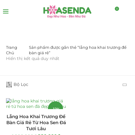
0
Trang
Sản phẩm được gắn thẻ “lẵng hoa khai trương để
DANH MỤC SẢN PHẨM
Chủ
bàn giá rẻ”
Hiển thị kết quả duy nhất
Giá Sỉ Đại Lý
(145)
Cây Sen Đá Giá Sỉ
(137)
Bộ Lọc
Chậu Sen Đá Mini
(8)
Hồ Điệp và Hoa Sen đá
(289)
-12%
Lẵng Hoa Khai Trương Để
Lan Hồ Điệp Truyền Thống
(132)
Bàn Giá Rẻ Từ Hoa Sen Đá
Tươi Lâu
Lũa Hồ Điệp Sen Đá
(91)