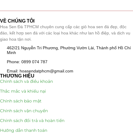
Tiểu Cảnh Lan Sen Đá
(63)
VỀ CHÚNG TÔI
Hoa Ngày Lễ 8/3
(38)
Hoa Sen Đá TPHCM chuyên cung cấp các giỏ hoa sen đá đẹp, độc
đáo, kết hợp sen đá với các loại hoa khác như lan hồ điệp, và dịch vụ
Hoa Tặng 14/2
(16)
giao hoa tận nơi.
462/21 Nguyễn Tri Phương, Phường Vườn Lài, Thành phố Hồ Chí
Hoa Tặng 20/10
(33)
Minh
Phone: 0899 074 787
Quà Tặng
(507)
Email: hoasendatphcm@gmail.com
THƯƠNG HIỆU
Quà Noel - Quà Giáng Sinh
(41)
Chính sách và điều khoản
Thắc mắc và khiếu nại
Quà Tặng Khách Hàng
(390)
Chính sách bảo mật
Quà Tặng Sếp
(320)
Chính sách vận chuyển
Quà Tết
(278)
Chính sách đổi trả và hoàn tiền
Hướng dẫn thanh toán
Quà Tặng 20 11
(77)