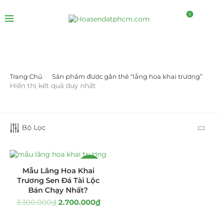
0
Trang Chủ
Sản phẩm được gắn thẻ “lẵng hoa khai trương”
DANH MỤC SẢN PHẨM
Hiển thị kết quả duy nhất
Giá Sỉ Đại Lý
(145)
Bộ Lọc
Cây Sen Đá Giá Sỉ
(137)
Chậu Sen Đá Mini
(8)
-18%
Mẫu Lãng Hoa Khai
Hồ Điệp và Hoa Sen đá
(289)
Trương Sen Đá Tài Lộc
Bán Chạy Nhất?
Lan Hồ Điệp Truyền Thống
(132)
3.300.000
₫
2.700.000
₫
Lũa Hồ Điệp Sen Đá
(91)