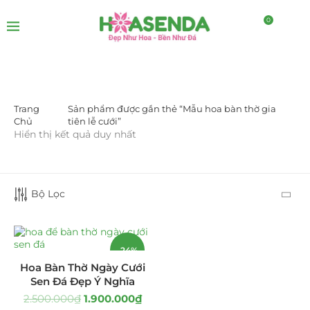
0
Trang
Sản phẩm được gắn thẻ “Mẫu hoa bàn thờ gia
DANH MỤC SẢN PHẨM
Chủ
tiên lễ cưới”
Hiển thị kết quả duy nhất
Giá Sỉ Đại Lý
(145)
Cây Sen Đá Giá Sỉ
(137)
Bộ Lọc
Chậu Sen Đá Mini
(8)
Hồ Điệp và Hoa Sen đá
(289)
-24%
Hoa Bàn Thờ Ngày Cưới
Lan Hồ Điệp Truyền Thống
(132)
Sen Đá Đẹp Ý Nghĩa
2.500.000
₫
1.900.000
₫
Lũa Hồ Điệp Sen Đá
(91)