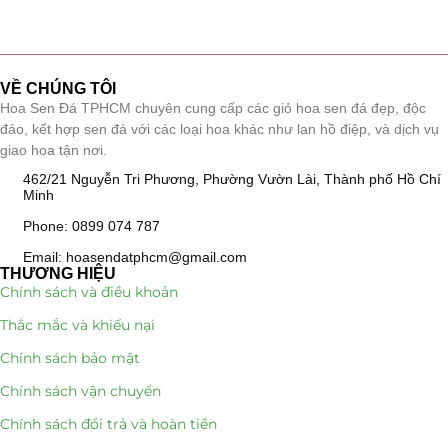
Tiểu Cảnh Lan Sen Đá
(63)
Hoa Ngày Lễ 8/3
(38)
VỀ CHÚNG TÔI
Hoa Sen Đá TPHCM chuyên cung cấp các giỏ hoa sen đá đẹp, độc
Hoa Tặng 14/2
đáo, kết hợp sen đá với các loại hoa khác như lan hồ điệp, và dịch vụ
(16)
giao hoa tận nơi.
Hoa Tặng 20/10
(33)
462/21 Nguyễn Tri Phương, Phường Vườn Lài, Thành phố Hồ Chí
Minh
Quà Tặng
(507)
Phone: 0899 074 787
Email: hoasendatphcm@gmail.com
Quà Noel - Quà Giáng Sinh
(41)
THƯƠNG HIỆU
Chính sách và điều khoản
Quà Tặng Khách Hàng
(390)
Thắc mắc và khiếu nại
Quà Tặng Sếp
(320)
Chính sách bảo mật
Chính sách vận chuyển
Quà Tết
(278)
Chính sách đổi trả và hoàn tiền
Quà Tặng 20 11
(77)