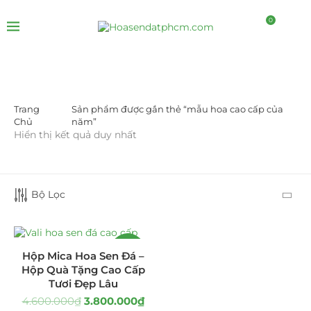
0
Trang
Sản phẩm được gắn thẻ “mẫu hoa cao cấp của
DANH MỤC SẢN PHẨM
Chủ
năm”
Hiển thị kết quả duy nhất
Giá Sỉ Đại Lý
(145)
Cây Sen Đá Giá Sỉ
(137)
Bộ Lọc
Chậu Sen Đá Mini
(8)
Hồ Điệp và Hoa Sen đá
(289)
-17%
Hộp Mica Hoa Sen Đá –
Hộp Quà Tặng Cao Cấp
Lan Hồ Điệp Truyền Thống
(132)
Tươi Đẹp Lâu
4.600.000
₫
3.800.000
₫
Lũa Hồ Điệp Sen Đá
(91)