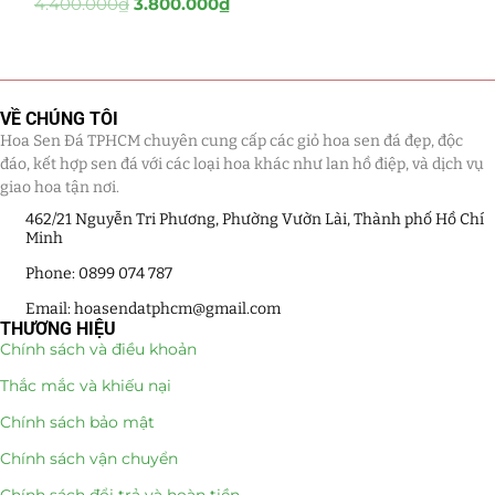
4.400.000
₫
3.800.000
₫
Tiểu Cảnh Lan Sen Đá
(63)
Hoa Ngày Lễ 8/3
(38)
VỀ CHÚNG TÔI
Hoa Sen Đá TPHCM chuyên cung cấp các giỏ hoa sen đá đẹp, độc
Hoa Tặng 14/2
(16)
đáo, kết hợp sen đá với các loại hoa khác như lan hồ điệp, và dịch vụ
giao hoa tận nơi.
Hoa Tặng 20/10
(33)
462/21 Nguyễn Tri Phương, Phường Vườn Lài, Thành phố Hồ Chí
Minh
Quà Tặng
(507)
Phone: 0899 074 787
Quà Noel - Quà Giáng Sinh
(41)
Email: hoasendatphcm@gmail.com
THƯƠNG HIỆU
Quà Tặng Khách Hàng
(390)
Chính sách và điều khoản
Thắc mắc và khiếu nại
Quà Tặng Sếp
(320)
Chính sách bảo mật
Quà Tết
(278)
Chính sách vận chuyển
Quà Tặng 20 11
(77)