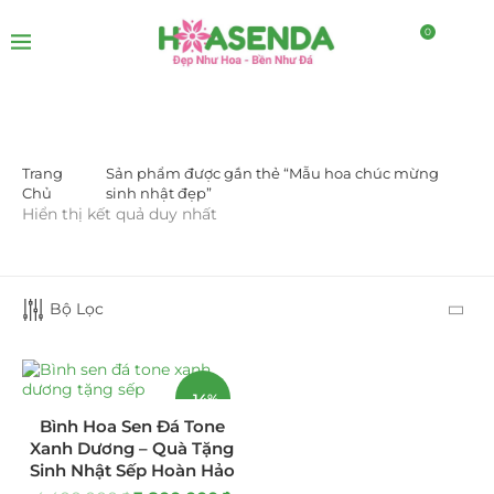
0
Trang
Sản phẩm được gắn thẻ “Mẫu hoa chúc mừng
DANH MỤC SẢN PHẨM
Chủ
sinh nhật đẹp”
Hiển thị kết quả duy nhất
Giá Sỉ Đại Lý
(145)
Cây Sen Đá Giá Sỉ
(137)
Bộ Lọc
Chậu Sen Đá Mini
(8)
Hồ Điệp và Hoa Sen đá
(289)
-14%
Bình Hoa Sen Đá Tone
Lan Hồ Điệp Truyền Thống
(132)
Xanh Dương – Quà Tặng
Sinh Nhật Sếp Hoàn Hảo
Lũa Hồ Điệp Sen Đá
(91)