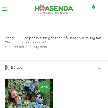
0
Trang
Sản phẩm được gắn thẻ “Mẫu hoa chúc mừng tân
DANH MỤC SẢN PHẨM
Chủ
gia nhà độc lạ”
Hiển thị kết quả duy nhất
Giá Sỉ Đại Lý
(145)
Cây Sen Đá Giá Sỉ
(137)
Bộ Lọc
Chậu Sen Đá Mini
(8)
Hồ Điệp và Hoa Sen đá
(289)
-20%
Lan Hồ Điệp Truyền Thống
(132)
Lũa Hồ Điệp Sen Đá
(91)