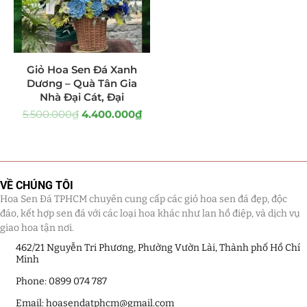
Tiểu Cảnh Lan Sen Đá
(63)
Hoa Ngày Lễ 8/3
(38)
Giỏ Hoa Sen Đá Xanh
Dương – Quà Tân Gia
Hoa Tặng 14/2
(16)
Nhà Đại Cát, Đại
5.500.000
₫
4.400.000
₫
Hoa Tặng 20/10
(33)
Quà Tặng
(507)
Quà Noel - Quà Giáng Sinh
(41)
VỀ CHÚNG TÔI
Hoa Sen Đá TPHCM chuyên cung cấp các giỏ hoa sen đá đẹp, độc
Quà Tặng Khách Hàng
(390)
đáo, kết hợp sen đá với các loại hoa khác như lan hồ điệp, và dịch vụ
giao hoa tận nơi.
Quà Tặng Sếp
(320)
462/21 Nguyễn Tri Phương, Phường Vườn Lài, Thành phố Hồ Chí
Minh
Quà Tết
(278)
Phone: 0899 074 787
Email: hoasendatphcm@gmail.com
Quà Tặng 20 11
(77)