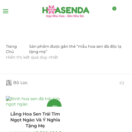
0
Trang
Sản phẩm được gắn thẻ “mẫu hoa sen đá độc lạ
DANH MỤC SẢN PHẨM
Chủ
tặng mẹ”
Hiển thị kết quả duy nhất
Giá Sỉ Đại Lý
(145)
Cây Sen Đá Giá Sỉ
(137)
Bộ Lọc
Chậu Sen Đá Mini
(8)
Hồ Điệp và Hoa Sen đá
(289)
-8%
Lẵng Hoa Sen Trái Tim
Lan Hồ Điệp Truyền Thống
(132)
Ngọt Ngào Và Ý Nghĩa
Tặng Mẹ
Lũa Hồ Điệp Sen Đá
(91)