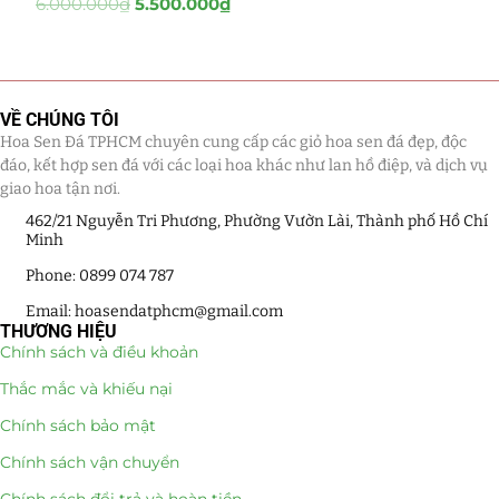
6.000.000
₫
5.500.000
₫
Tiểu Cảnh Lan Sen Đá
(63)
Hoa Ngày Lễ 8/3
(38)
VỀ CHÚNG TÔI
Hoa Sen Đá TPHCM chuyên cung cấp các giỏ hoa sen đá đẹp, độc
Hoa Tặng 14/2
(16)
đáo, kết hợp sen đá với các loại hoa khác như lan hồ điệp, và dịch vụ
giao hoa tận nơi.
Hoa Tặng 20/10
(33)
462/21 Nguyễn Tri Phương, Phường Vườn Lài, Thành phố Hồ Chí
Minh
Quà Tặng
(507)
Phone: 0899 074 787
Quà Noel - Quà Giáng Sinh
(41)
Email: hoasendatphcm@gmail.com
THƯƠNG HIỆU
Quà Tặng Khách Hàng
(390)
Chính sách và điều khoản
Thắc mắc và khiếu nại
Quà Tặng Sếp
(320)
Chính sách bảo mật
Quà Tết
(278)
Chính sách vận chuyển
Quà Tặng 20 11
(77)