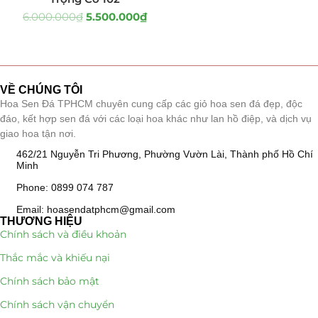
6.000.000
₫
5.500.000
₫
Tiểu Cảnh Lan Sen Đá
(63)
Hoa Ngày Lễ 8/3
(38)
VỀ CHÚNG TÔI
Hoa Tặng 14/2
(16)
Hoa Sen Đá TPHCM chuyên cung cấp các giỏ hoa sen đá đẹp, độc
đáo, kết hợp sen đá với các loại hoa khác như lan hồ điệp, và dịch vụ
Hoa Tặng 20/10
(33)
giao hoa tận nơi.
462/21 Nguyễn Tri Phương, Phường Vườn Lài, Thành phố Hồ Chí
Quà Tặng
(507)
Minh
Quà Noel - Quà Giáng Sinh
Phone: 0899 074 787
(41)
Email: hoasendatphcm@gmail.com
Quà Tặng Khách Hàng
(390)
THƯƠNG HIỆU
Chính sách và điều khoản
Quà Tặng Sếp
(320)
Thắc mắc và khiếu nại
Chính sách bảo mật
Quà Tết
(278)
Chính sách vận chuyển
Quà Tặng 20 11
(77)