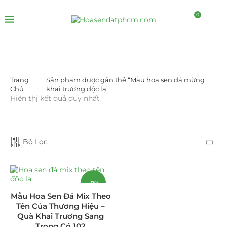
0
Trang
Sản phẩm được gắn thẻ “Mẫu hoa sen đá mừng
DANH MỤC SẢN PHẨM
Chủ
khai trương độc lạ”
Hiển thị kết quả duy nhất
Giá Sỉ Đại Lý
(145)
Cây Sen Đá Giá Sỉ
(137)
Bộ Lọc
Chậu Sen Đá Mini
(8)
Hồ Điệp và Hoa Sen đá
(289)
-8%
Mẫu Hoa Sen Đá Mix Theo
Lan Hồ Điệp Truyền Thống
(132)
Tên Của Thương Hiệu –
Quà Khai Trương Sang
Lũa Hồ Điệp Sen Đá
(91)
Trọng Có 102