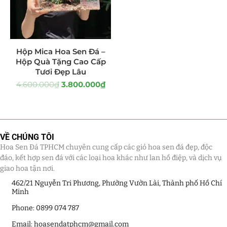
Tiểu Cảnh Lan Sen Đá
(63)
Hoa Ngày Lễ 8/3
(38)
Hộp Mica Hoa Sen Đá –
Hộp Quà Tặng Cao Cấp
Hoa Tặng 14/2
(16)
Tươi Đẹp Lâu
4.600.000
₫
3.800.000
₫
Hoa Tặng 20/10
(33)
Quà Tặng
(507)
Quà Noel - Quà Giáng Sinh
(41)
VỀ CHÚNG TÔI
Hoa Sen Đá TPHCM chuyên cung cấp các giỏ hoa sen đá đẹp, độc
Quà Tặng Khách Hàng
(390)
đáo, kết hợp sen đá với các loại hoa khác như lan hồ điệp, và dịch vụ
giao hoa tận nơi.
Quà Tặng Sếp
(320)
462/21 Nguyễn Tri Phương, Phường Vườn Lài, Thành phố Hồ Chí
Minh
Quà Tết
(278)
Phone: 0899 074 787
Email: hoasendatphcm@gmail.com
Quà Tặng 20 11
(77)