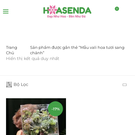
0
Trang
Sản phẩm được gắn thẻ “Mẫu vali hoa tươi sang
DANH MỤC SẢN PHẨM
Chủ
chảnh”
Hiển thị kết quả duy nhất
Giá Sỉ Đại Lý
(145)
Cây Sen Đá Giá Sỉ
(137)
Bộ Lọc
Chậu Sen Đá Mini
(8)
Hồ Điệp và Hoa Sen đá
(289)
-17%
Lan Hồ Điệp Truyền Thống
(132)
Lũa Hồ Điệp Sen Đá
(91)