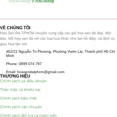
9.900.000
₫
7.700.000
₫
Tiểu Cảnh Lan Sen Đá
(63)
Hoa Ngày Lễ 8/3
(38)
VỀ CHÚNG TÔI
Hoa Sen Đá TPHCM chuyên cung cấp các giỏ hoa sen đá đẹp, độc
Hoa Tặng 14/2
(16)
đáo, kết hợp sen đá với các loại hoa khác như lan hồ điệp, và dịch vụ
giao hoa tận nơi.
Hoa Tặng 20/10
(33)
462/21 Nguyễn Tri Phương, Phường Vườn Lài, Thành phố Hồ Chí
Minh
Quà Tặng
(507)
Phone: 0899 074 787
Quà Noel - Quà Giáng Sinh
(41)
Email: hoasendatphcm@gmail.com
THƯƠNG HIỆU
Chính sách và điều khoản
Quà Tặng Khách Hàng
(390)
Thắc mắc và khiếu nại
Quà Tặng Sếp
(320)
Chính sách bảo mật
Quà Tết
(278)
Chính sách vận chuyển
Chính sách đổi trả và hoàn tiền
Quà Tặng 20 11
(77)