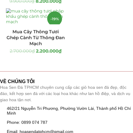
9.900.000
₫
8.200.000
₫
Giá Sỉ Đại Lý
(145)
-19%
Cây Sen Đá Giá Sỉ
(137)
Mua Cây Thông Tươi
Chậu Sen Đá Mini
(8)
Ghép Cành Từ Thông Đan
Mạch
Hồ Điệp và Hoa Sen đá
(289)
2.700.000
₫
2.200.000
₫
Lan Hồ Điệp Truyền Thống
(132)
Lũa Hồ Điệp Sen Đá
(91)
VỀ CHÚNG TÔI
Hoa Sen Đá TPHCM chuyên cung cấp các giỏ hoa sen đá đẹp, độc
Tiểu Cảnh Lan Sen Đá
(63)
đáo, kết hợp sen đá với các loại hoa khác như lan hồ điệp, và dịch vụ
giao hoa tận nơi.
Hoa Ngày Lễ 8/3
(38)
462/21 Nguyễn Tri Phương, Phường Vườn Lài, Thành phố Hồ Chí
Minh
Hoa Tặng 14/2
(16)
Phone: 0899 074 787
Hoa Tặng 20/10
(33)
Email: hoasendatphcm@gmail.com