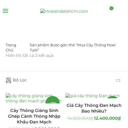
0
Trang
Sản phẩm được gắn thẻ “Mua Cây Thông Noel
LỌC BỞI GIÁ
Chủ
Tươi”
Hiển thị tất cả 3 kết quả
Bộ Lọc
LỌC
-17%
-13%
Giá Cây Thông Đan Mạch
Cây Thông Giáng Sinh
Bao Nhiêu?
Ghép Cành Thông Nhập
14.300.000
₫
12.400.000
₫
DANH MỤC SẢN PHẨM
Khẩu Đan Mạch