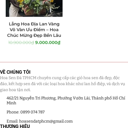
Tiểu Cảnh Lan Sen Đá
(63)
Lẵng Hoa Địa Lan Vàng
Hoa Ngày Lễ 8/3
(38)
Vô Vàn Ưu Điểm – Hoa
Chúc Mừng Đẹp Bền Lâu
Hoa Tặng 14/2
(16)
10.900.000
₫
9.000.000
₫
Hoa Tặng 20/10
(33)
Quà Tặng
(507)
VỀ CHÚNG TÔI
Quà Noel - Quà Giáng Sinh
(41)
Hoa Sen Đá TPHCM chuyên cung cấp các giỏ hoa sen đá đẹp, độc
đáo, kết hợp sen đá với các loại hoa khác như lan hồ điệp, và dịch vụ
Quà Tặng Khách Hàng
(390)
giao hoa tận nơi.
462/21 Nguyễn Tri Phương, Phường Vườn Lài, Thành phố Hồ Chí
Quà Tặng Sếp
(320)
Minh
Phone: 0899 074 787
Quà Tết
(278)
Email: hoasendatphcm@gmail.com
THƯƠNG HIỆU
Quà Tặng 20 11
(77)