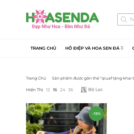
TRANG CHỦ
HỒ ĐIỆP VÀ HOA SEN ĐÁ
Trang Chủ
Sản phẩm được gắn thẻ “qiuaf tặng khai 
DANH MỤC SẢN PHẨM
Bộ Lọc
Hiển Thị
12
16
24
36
Giá Sỉ Đại Lý
(145)
Cây Sen Đá Giá Sỉ
(137)
-15%
Chậu Sen Đá Mini
(8)