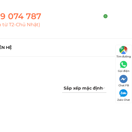
9 074 787
0
h từ T2-Chủ Nhật)
ÊN HỆ
Tìm đường
Gọi điện
Chat FB
Zalo Chat