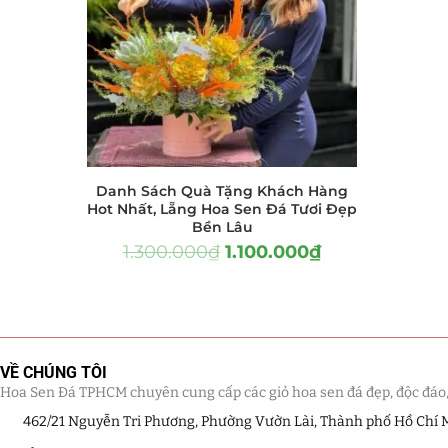
Hồ Điệp và Hoa Sen đá
(289)
Lan Hồ Điệp Truyền Thống
(132)
Lũa Hồ Điệp Sen Đá
(91)
Tiểu Cảnh Lan Sen Đá
(63)
Danh Sách Quà Tặng Khách Hàng
Hoa Ngày Lễ 8/3
(38)
Hot Nhất, Lẵng Hoa Sen Đá Tươi Đẹp
Bền Lâu
Hoa Tặng 14/2
(16)
1.300.000
₫
1.100.000
₫
Hoa Tặng 20/10
(33)
Quà Tặng
(507)
VỀ CHÚNG TÔI
Quà Noel - Quà Giáng Sinh
Hoa Sen Đá TPHCM chuyên cung cấp các giỏ hoa sen đá đẹp, độc đáo, kế
(41)
462/21 Nguyễn Tri Phương, Phường Vườn Lài, Thành phố Hồ Chí 
Quà Tặng Khách Hàng
(390)