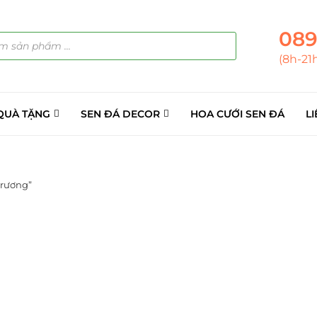
089
(8h-21
QUÀ TẶNG
SEN ĐÁ DECOR
HOA CƯỚI SEN ĐÁ
LI
trương”