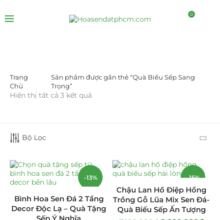
0
Trang
Sản phẩm được gắn thẻ “Quà Biếu Sếp Sang
LỌC BỞI GIÁ
Chủ
Trọng”
Hiển thị tất cả 3 kết quả
Bộ Lọc
LỌC
-13%
-15%
Chậu Lan Hồ Điệp Hồng
Bình Hoa Sen Đá 2 Tầng
Trồng Gỗ Lũa Mix Sen Đá-
DANH MỤC SẢN PHẨM
Decor Độc Lạ – Quà Tặng
Quà Biếu Sếp Ấn Tượng
Sếp Ý Nghĩa