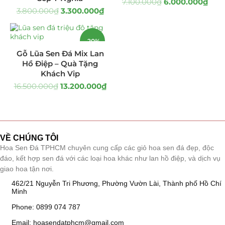
7.100.000
₫
6.000.000
₫
3.800.000
₫
3.300.000
₫
Giá Sỉ Đại Lý
(145)
Cây Sen Đá Giá Sỉ
(137)
-20%
Gỗ Lũa Sen Đá Mix Lan
Chậu Sen Đá Mini
(8)
Hồ Điệp – Quà Tặng
Khách Vip
Hồ Điệp và Hoa Sen đá
(289)
16.500.000
₫
13.200.000
₫
Lan Hồ Điệp Truyền Thống
(132)
Lũa Hồ Điệp Sen Đá
(91)
VỀ CHÚNG TÔI
Hoa Sen Đá TPHCM chuyên cung cấp các giỏ hoa sen đá đẹp, độc
Tiểu Cảnh Lan Sen Đá
(63)
đáo, kết hợp sen đá với các loại hoa khác như lan hồ điệp, và dịch vụ
giao hoa tận nơi.
Hoa Ngày Lễ 8/3
(38)
462/21 Nguyễn Tri Phương, Phường Vườn Lài, Thành phố Hồ Chí
Minh
Hoa Tặng 14/2
(16)
Phone: 0899 074 787
Hoa Tặng 20/10
(33)
Email: hoasendatphcm@gmail.com