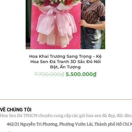
Hồ Điệp và Hoa Sen đá
(289)
Lan Hồ Điệp Truyền Thống
(132)
Lũa Hồ Điệp Sen Đá
(91)
Tiểu Cảnh Lan Sen Đá
(63)
Hoa Khai Trương Sang Trọng – Kệ
Hoa Ngày Lễ 8/3
(38)
Hoa Sen Đá Tranh 3D Sắc Đỏ Nổi
Bật, Ấn Tượng
Hoa Tặng 14/2
(16)
7.700.000
₫
5.500.000
₫
Hoa Tặng 20/10
(33)
Quà Tặng
(507)
VỀ CHÚNG TÔI
Quà Noel - Quà Giáng Sinh
Hoa Sen Đá TPHCM chuyên cung cấp các giỏ hoa sen đá đẹp, độc đáo, kế
(41)
462/21 Nguyễn Tri Phương, Phường Vườn Lài, Thành phố Hồ Chí 
Quà Tặng Khách Hàng
(390)