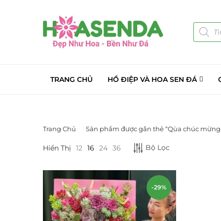
TRANG CHỦ
HỒ ĐIỆP VÀ HOA SEN ĐÁ
Trang Chủ
Sản phẩm được gắn thẻ “Qùa chúc mừng
DANH MỤC SẢN PHẨM
Bộ Lọc
Hiển Thị
12
16
24
36
Giá Sỉ Đại Lý
(145)
Cây Sen Đá Giá Sỉ
(137)
-29%
Chậu Sen Đá Mini
(8)