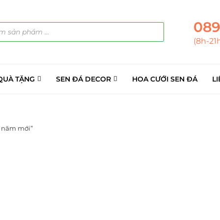
089
(8h-21
QUÀ TẶNG
SEN ĐÁ DECOR
HOA CƯỚI SEN ĐÁ
LI
 năm mới”