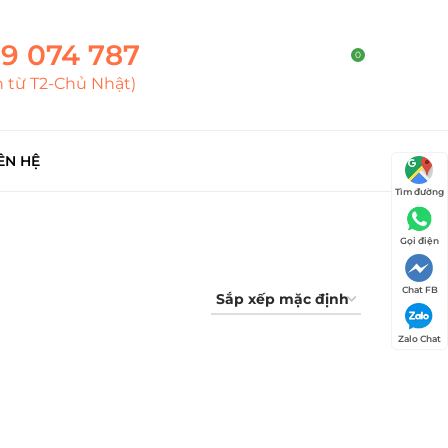
9 074 787
0
h từ T2-Chủ Nhật)
ÊN HỆ
Tìm đường
Gọi điện
Chat FB
Zalo Chat