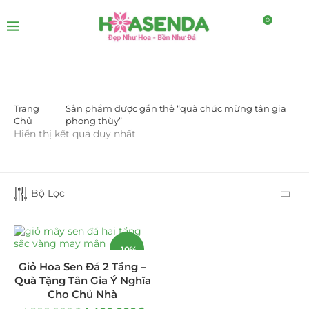
0
Trang
Sản phẩm được gắn thẻ “quà chúc mừng tân gia
DANH MỤC SẢN PHẨM
Chủ
phong thùy”
Hiển thị kết quả duy nhất
Giá Sỉ Đại Lý
(145)
Cây Sen Đá Giá Sỉ
(137)
Bộ Lọc
Chậu Sen Đá Mini
(8)
Hồ Điệp và Hoa Sen đá
(289)
-10%
Giỏ Hoa Sen Đá 2 Tầng –
Lan Hồ Điệp Truyền Thống
(132)
Quà Tặng Tân Gia Ý Nghĩa
Cho Chủ Nhà
Lũa Hồ Điệp Sen Đá
(91)