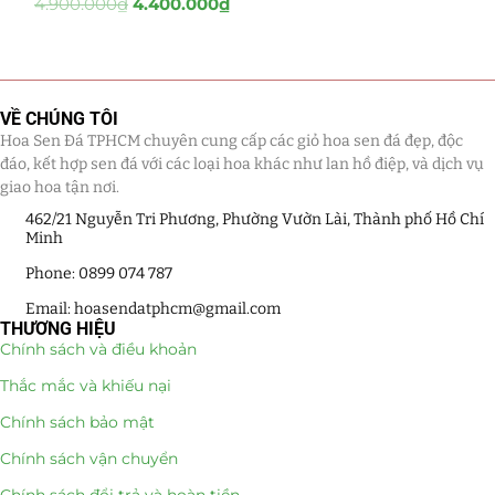
4.900.000
₫
4.400.000
₫
Tiểu Cảnh Lan Sen Đá
(63)
Hoa Ngày Lễ 8/3
(38)
VỀ CHÚNG TÔI
Hoa Sen Đá TPHCM chuyên cung cấp các giỏ hoa sen đá đẹp, độc
Hoa Tặng 14/2
(16)
đáo, kết hợp sen đá với các loại hoa khác như lan hồ điệp, và dịch vụ
giao hoa tận nơi.
Hoa Tặng 20/10
(33)
462/21 Nguyễn Tri Phương, Phường Vườn Lài, Thành phố Hồ Chí
Minh
Quà Tặng
(507)
Phone: 0899 074 787
Quà Noel - Quà Giáng Sinh
(41)
Email: hoasendatphcm@gmail.com
THƯƠNG HIỆU
Quà Tặng Khách Hàng
(390)
Chính sách và điều khoản
Thắc mắc và khiếu nại
Quà Tặng Sếp
(320)
Chính sách bảo mật
Quà Tết
(278)
Chính sách vận chuyển
Quà Tặng 20 11
(77)