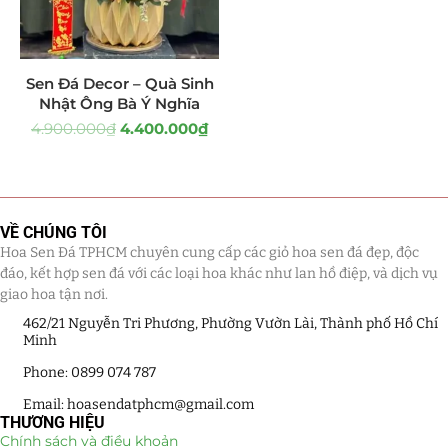
Tiểu Cảnh Lan Sen Đá
(63)
Sen Đá Decor – Quà Sinh
Hoa Ngày Lễ 8/3
(38)
Nhật Ông Bà Ý Nghĩa
4.900.000
₫
4.400.000
₫
Hoa Tặng 14/2
(16)
Hoa Tặng 20/10
(33)
Quà Tặng
(507)
VỀ CHÚNG TÔI
Hoa Sen Đá TPHCM chuyên cung cấp các giỏ hoa sen đá đẹp, độc
Quà Noel - Quà Giáng Sinh
(41)
đáo, kết hợp sen đá với các loại hoa khác như lan hồ điệp, và dịch vụ
giao hoa tận nơi.
Quà Tặng Khách Hàng
(390)
462/21 Nguyễn Tri Phương, Phường Vườn Lài, Thành phố Hồ Chí
Minh
Quà Tặng Sếp
(320)
Phone: 0899 074 787
Quà Tết
(278)
Email: hoasendatphcm@gmail.com
THƯƠNG HIỆU
Chính sách và điều khoản
Quà Tặng 20 11
(77)