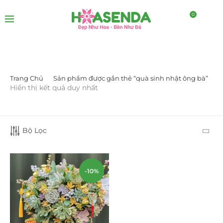
0
Trang Chủ
Sản phẩm được gắn thẻ “quà sinh nhật ông bà”
DANH MỤC SẢN PHẨM
Hiển thị kết quả duy nhất
Giá Sỉ Đại Lý
(145)
Bộ Lọc
Cây Sen Đá Giá Sỉ
(137)
Chậu Sen Đá Mini
(8)
-10%
Hồ Điệp và Hoa Sen đá
(289)
Lan Hồ Điệp Truyền Thống
(132)
Lũa Hồ Điệp Sen Đá
(91)