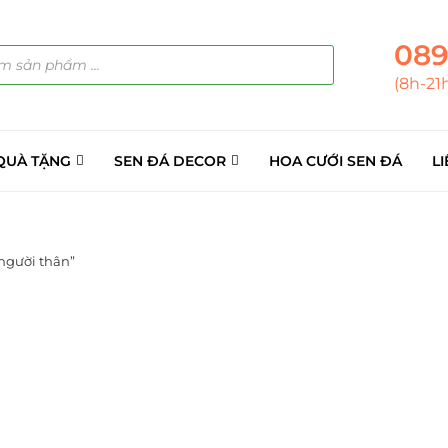
089
(8h-21
QUÀ TẶNG
SEN ĐÁ DECOR
HOA CƯỚI SEN ĐÁ
LI
người thân”