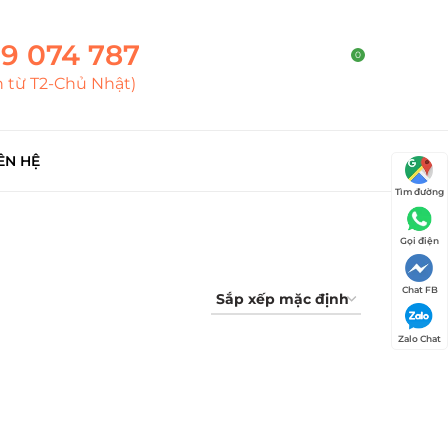
9 074 787
0
h từ T2-Chủ Nhật)
ÊN HỆ
Tìm đường
Gọi điện
Chat FB
Zalo Chat