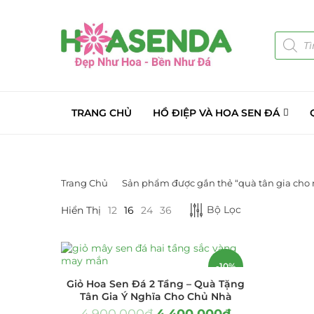
TRANG CHỦ
HỒ ĐIỆP VÀ HOA SEN ĐÁ
Trang Chủ
Sản phẩm được gắn thẻ “quà tân gia cho 
DANH MỤC SẢN PHẨM
Bộ Lọc
Hiển Thị
12
16
24
36
Giá Sỉ Đại Lý
(145)
Cây Sen Đá Giá Sỉ
(137)
-10%
Giỏ Hoa Sen Đá 2 Tầng – Quà Tặng
Chậu Sen Đá Mini
(8)
Tân Gia Ý Nghĩa Cho Chủ Nhà
4.900.000
₫
4.400.000
₫