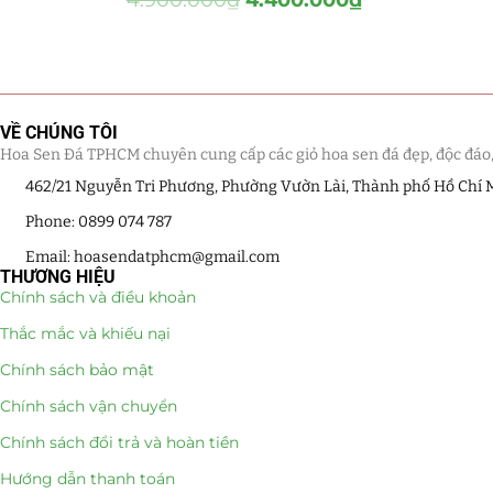
Hồ Điệp và Hoa Sen đá
(289)
Lan Hồ Điệp Truyền Thống
(132)
Lũa Hồ Điệp Sen Đá
(91)
VỀ CHÚNG TÔI
Hoa Sen Đá TPHCM chuyên cung cấp các giỏ hoa sen đá đẹp, độc đáo, kế
Tiểu Cảnh Lan Sen Đá
(63)
462/21 Nguyễn Tri Phương, Phường Vườn Lài, Thành phố Hồ Chí 
Hoa Ngày Lễ 8/3
(38)
Phone: 0899 074 787
Email: hoasendatphcm@gmail.com
Hoa Tặng 14/2
(16)
THƯƠNG HIỆU
Chính sách và điều khoản
Hoa Tặng 20/10
(33)
Thắc mắc và khiếu nại
Quà Tặng
(507)
Chính sách bảo mật
Chính sách vận chuyển
Quà Noel - Quà Giáng Sinh
(41)
Chính sách đổi trả và hoàn tiền
Quà Tặng Khách Hàng
Hướng dẫn thanh toán
(390)