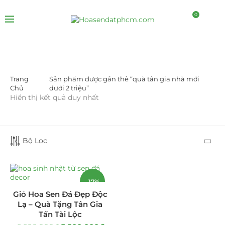
0
Trang
Sản phẩm được gắn thẻ “quà tân gia nhà mới
DANH MỤC SẢN PHẨM
Chủ
dưới 2 triệu”
Hiển thị kết quả duy nhất
Giá Sỉ Đại Lý
(145)
Cây Sen Đá Giá Sỉ
(137)
Bộ Lọc
Chậu Sen Đá Mini
(8)
Hồ Điệp và Hoa Sen đá
(289)
-17%
Giỏ Hoa Sen Đá Đẹp Độc
Lan Hồ Điệp Truyền Thống
(132)
Lạ – Quà Tặng Tân Gia
Tấn Tài Lộc
Lũa Hồ Điệp Sen Đá
(91)