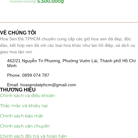
6.600.000
₫
5.500.000
₫
Tiểu Cảnh Lan Sen Đá
(63)
Hoa Ngày Lễ 8/3
(38)
VỀ CHÚNG TÔI
Hoa Sen Đá TPHCM chuyên cung cấp các giỏ hoa sen đá đẹp, độc
Hoa Tặng 14/2
(16)
đáo, kết hợp sen đá với các loại hoa khác như lan hồ điệp, và dịch vụ
giao hoa tận nơi.
Hoa Tặng 20/10
(33)
462/21 Nguyễn Tri Phương, Phường Vườn Lài, Thành phố Hồ Chí
Minh
Quà Tặng
(507)
Phone: 0899 074 787
Quà Noel - Quà Giáng Sinh
(41)
Email: hoasendatphcm@gmail.com
THƯƠNG HIỆU
Chính sách và điều khoản
Quà Tặng Khách Hàng
(390)
Thắc mắc và khiếu nại
Quà Tặng Sếp
(320)
Chính sách bảo mật
Quà Tết
(278)
Chính sách vận chuyển
Chính sách đổi trả và hoàn tiền
Quà Tặng 20 11
(77)