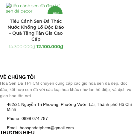
Giá Sỉ Đại Lý
(145)
-15%
Tiểu Cảnh Sen Đá Thác
Cây Sen Đá Giá Sỉ
(137)
Nước Khổng Lồ Độc Đáo
– Quà Tặng Tân Gia Cao
Chậu Sen Đá Mini
(8)
Cấp
14.300.000
₫
12.100.000
₫
Hồ Điệp và Hoa Sen đá
(289)
Lan Hồ Điệp Truyền Thống
(132)
Lũa Hồ Điệp Sen Đá
(91)
VỀ CHÚNG TÔI
Hoa Sen Đá TPHCM chuyên cung cấp các giỏ hoa sen đá đẹp, độc
đáo, kết hợp sen đá với các loại hoa khác như lan hồ điệp, và dịch vụ
Tiểu Cảnh Lan Sen Đá
(63)
giao hoa tận nơi.
Hoa Ngày Lễ 8/3
(38)
462/21 Nguyễn Tri Phương, Phường Vườn Lài, Thành phố Hồ Chí
Minh
Hoa Tặng 14/2
(16)
Phone: 0899 074 787
Email: hoasendatphcm@gmail.com
Hoa Tặng 20/10
(33)
THƯƠNG HIỆU