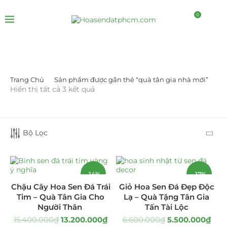
0
Trang Chủ
Sản phẩm được gắn thẻ “quà tân gia nhà mới”
LỌC BỞI GIÁ
Hiển thị tất cả 3 kết quả
Bộ Lọc
-14%
-17%
LỌC
Chậu Cây Hoa Sen Đá Trái
Giỏ Hoa Sen Đá Đẹp Độc
Tim – Quà Tân Gia Cho
Lạ – Quà Tặng Tân Gia
Người Thân
Tấn Tài Lộc
DANH MỤC SẢN PHẨM
15.400.000
₫
13.200.000
₫
6.600.000
₫
5.500.000
₫