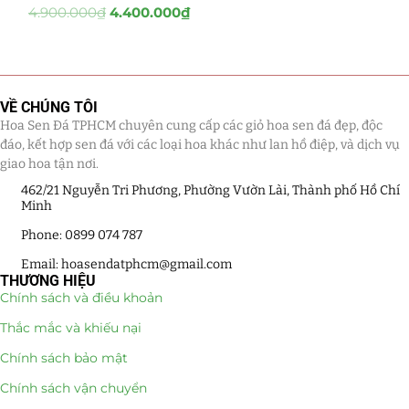
4.900.000
₫
4.400.000
₫
Quà Tặng
(507)
Quà Noel - Quà Giáng Sinh
(41)
VỀ CHÚNG TÔI
Quà Tặng Khách Hàng
(390)
Hoa Sen Đá TPHCM chuyên cung cấp các giỏ hoa sen đá đẹp, độc
đáo, kết hợp sen đá với các loại hoa khác như lan hồ điệp, và dịch vụ
Quà Tặng Sếp
(320)
giao hoa tận nơi.
462/21 Nguyễn Tri Phương, Phường Vườn Lài, Thành phố Hồ Chí
Quà Tết
(278)
Minh
Quà Tặng 20 11
(77)
Phone: 0899 074 787
Email: hoasendatphcm@gmail.com
Sen Đá DECOR
(397)
THƯƠNG HIỆU
Chính sách và điều khoản
Bình Hoa Sen Đá
(106)
Thắc mắc và khiếu nại
Chính sách bảo mật
Bó Hoa Sen Đá
(32)
Chính sách vận chuyển
Hoa Cưới Sen Đá
(29)