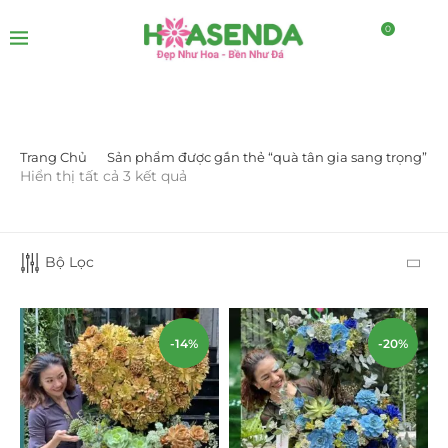
0
Trang Chủ
Sản phẩm được gắn thẻ “quà tân gia sang trọng”
LỌC BỞI GIÁ
Hiển thị tất cả 3 kết quả
Bộ Lọc
-14%
-20%
LỌC
DANH MỤC SẢN PHẨM