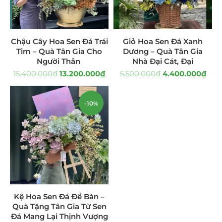
Giá Sỉ Đại Lý
(145)
Cây Sen Đá Giá Sỉ
(137)
Chậu Cây Hoa Sen Đá Trái
Giỏ Hoa Sen Đá Xanh
Tim – Quà Tân Gia Cho
Dương – Quà Tân Gia
Chậu Sen Đá Mini
(8)
Người Thân
Nhà Đại Cát, Đại
15.400.000
₫
13.200.000
₫
5.500.000
₫
4.400.000
₫
Hồ Điệp và Hoa Sen đá
(289)
-10%
Lan Hồ Điệp Truyền Thống
(132)
Lũa Hồ Điệp Sen Đá
(91)
Tiểu Cảnh Lan Sen Đá
(63)
Hoa Ngày Lễ 8/3
(38)
Hoa Tặng 14/2
(16)
Kệ Hoa Sen Đá Để Bàn –
Quà Tặng Tân Gia Từ Sen
Hoa Tặng 20/10
(33)
Đá Mang Lại Thịnh Vượng