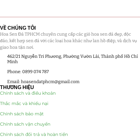
Tiểu Cảnh Lan Sen Đá
(63)
Hoa Ngày Lễ 8/3
(38)
VỀ CHÚNG TÔI
Hoa Sen Đá TPHCM chuyên cung cấp các giỏ hoa sen đá đẹp, độc
Hoa Tặng 14/2
(16)
đáo, kết hợp sen đá với các loại hoa khác như lan hồ điệp, và dịch vụ
giao hoa tận nơi.
Hoa Tặng 20/10
(33)
462/21 Nguyễn Tri Phương, Phường Vườn Lài, Thành phố Hồ Chí
Minh
Quà Tặng
(507)
Phone: 0899 074 787
Email: hoasendatphcm@gmail.com
Quà Noel - Quà Giáng Sinh
(41)
THƯƠNG HIỆU
Chính sách và điều khoản
Quà Tặng Khách Hàng
(390)
Thắc mắc và khiếu nại
Quà Tặng Sếp
(320)
Chính sách bảo mật
Chính sách vận chuyển
Quà Tết
(278)
Chính sách đổi trả và hoàn tiền
Quà Tặng 20 11
(77)