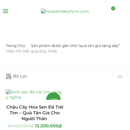
0
Trang Chủ
Sản phẩm được gắn thẻ “quà tân gia tặng sếp”
DANH MỤC SẢN PHẨM
Hiển thị kết quả duy nhất
Giá Sỉ Đại Lý
(145)
Bộ Lọc
Cây Sen Đá Giá Sỉ
(137)
Chậu Sen Đá Mini
(8)
-14%
Hồ Điệp và Hoa Sen đá
(289)
Chậu Cây Hoa Sen Đá Trái
Tim – Quà Tân Gia Cho
Lan Hồ Điệp Truyền Thống
(132)
Người Thân
15.400.000
₫
13.200.000
₫
Lũa Hồ Điệp Sen Đá
(91)