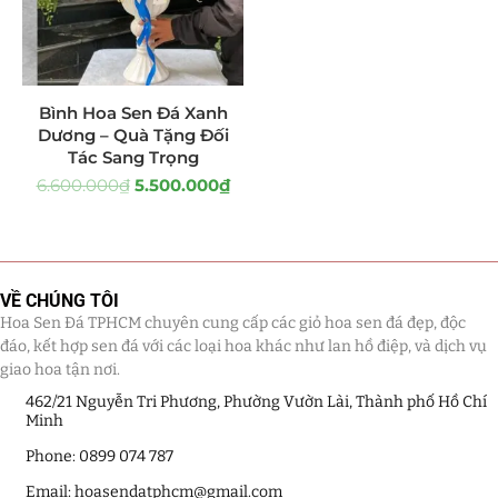
Tiểu Cảnh Lan Sen Đá
(63)
Hoa Ngày Lễ 8/3
(38)
Bình Hoa Sen Đá Xanh
Dương – Quà Tặng Đối
Hoa Tặng 14/2
(16)
Tác Sang Trọng
6.600.000
₫
5.500.000
₫
Hoa Tặng 20/10
(33)
Quà Tặng
(507)
Quà Noel - Quà Giáng Sinh
(41)
VỀ CHÚNG TÔI
Hoa Sen Đá TPHCM chuyên cung cấp các giỏ hoa sen đá đẹp, độc
Quà Tặng Khách Hàng
(390)
đáo, kết hợp sen đá với các loại hoa khác như lan hồ điệp, và dịch vụ
giao hoa tận nơi.
Quà Tặng Sếp
(320)
462/21 Nguyễn Tri Phương, Phường Vườn Lài, Thành phố Hồ Chí
Minh
Quà Tết
(278)
Phone: 0899 074 787
Email: hoasendatphcm@gmail.com
Quà Tặng 20 11
(77)