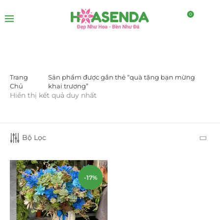
0
Trang
Sản phẩm được gắn thẻ “quà tặng bạn mừng
DANH MỤC SẢN PHẨM
Chủ
khai trương”
Hiển thị kết quả duy nhất
Giá Sỉ Đại Lý
(145)
Cây Sen Đá Giá Sỉ
(137)
Bộ Lọc
Chậu Sen Đá Mini
(8)
Hồ Điệp và Hoa Sen đá
(289)
-17%
Lan Hồ Điệp Truyền Thống
(132)
Lũa Hồ Điệp Sen Đá
(91)