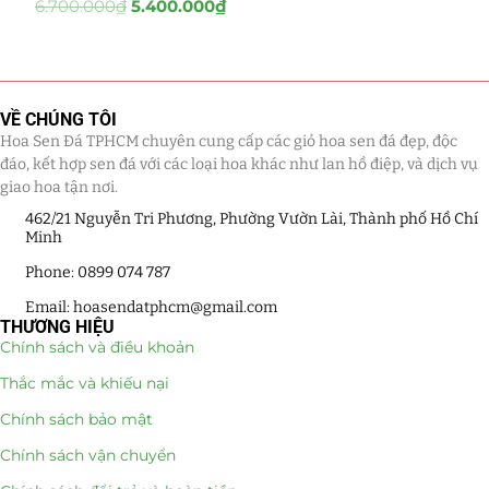
6.700.000
₫
5.400.000
₫
Tiểu Cảnh Lan Sen Đá
(63)
Hoa Ngày Lễ 8/3
(38)
VỀ CHÚNG TÔI
Hoa Tặng 14/2
Hoa Sen Đá TPHCM chuyên cung cấp các giỏ hoa sen đá đẹp, độc
(16)
đáo, kết hợp sen đá với các loại hoa khác như lan hồ điệp, và dịch vụ
giao hoa tận nơi.
Hoa Tặng 20/10
(33)
462/21 Nguyễn Tri Phương, Phường Vườn Lài, Thành phố Hồ Chí
Minh
Quà Tặng
(507)
Phone: 0899 074 787
Quà Noel - Quà Giáng Sinh
(41)
Email: hoasendatphcm@gmail.com
THƯƠNG HIỆU
Quà Tặng Khách Hàng
(390)
Chính sách và điều khoản
Thắc mắc và khiếu nại
Quà Tặng Sếp
(320)
Chính sách bảo mật
Quà Tết
(278)
Chính sách vận chuyển
Quà Tặng 20 11
(77)