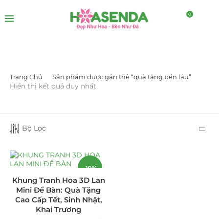
0
Trang Chủ
Sản phẩm được gắn thẻ “quà tặng bền lâu”
DANH MỤC SẢN PHẨM
Hiển thị kết quả duy nhất
Giá Sỉ Đại Lý
(145)
Bộ Lọc
Cây Sen Đá Giá Sỉ
(137)
Chậu Sen Đá Mini
(8)
-19%
Hồ Điệp và Hoa Sen đá
(289)
Khung Tranh Hoa 3D Lan
Mini Để Bàn: Quà Tặng
Lan Hồ Điệp Truyền Thống
(132)
Cao Cấp Tết, Sinh Nhật,
Khai Trương
Lũa Hồ Điệp Sen Đá
(91)