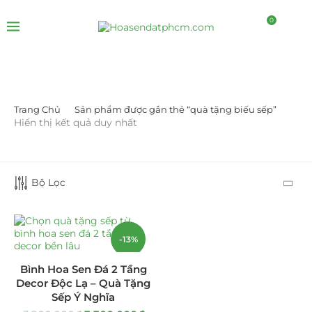
0
Trang Chủ
Sản phẩm được gắn thẻ “quà tặng biếu sếp”
DANH MỤC SẢN PHẨM
Hiển thị kết quả duy nhất
Giá Sỉ Đại Lý
(145)
Bộ Lọc
Cây Sen Đá Giá Sỉ
(137)
Chậu Sen Đá Mini
(8)
-13%
Hồ Điệp và Hoa Sen đá
(289)
Bình Hoa Sen Đá 2 Tầng
Lan Hồ Điệp Truyền Thống
(132)
Decor Độc Lạ – Quà Tặng
Sếp Ý Nghĩa
Lũa Hồ Điệp Sen Đá
(91)