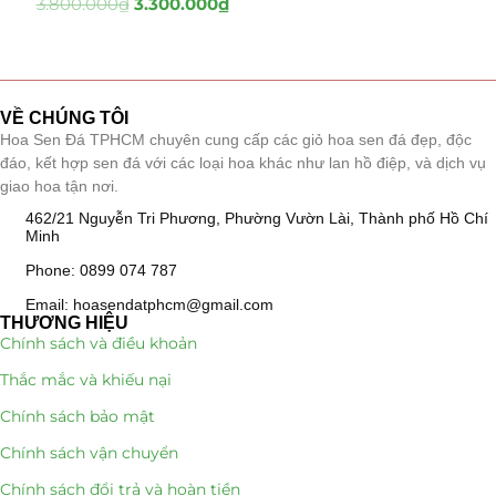
3.800.000
₫
3.300.000
₫
Tiểu Cảnh Lan Sen Đá
(63)
Hoa Ngày Lễ 8/3
(38)
VỀ CHÚNG TÔI
Hoa Sen Đá TPHCM chuyên cung cấp các giỏ hoa sen đá đẹp, độc
Hoa Tặng 14/2
(16)
đáo, kết hợp sen đá với các loại hoa khác như lan hồ điệp, và dịch vụ
giao hoa tận nơi.
Hoa Tặng 20/10
(33)
462/21 Nguyễn Tri Phương, Phường Vườn Lài, Thành phố Hồ Chí
Minh
Quà Tặng
(507)
Phone: 0899 074 787
Quà Noel - Quà Giáng Sinh
(41)
Email: hoasendatphcm@gmail.com
THƯƠNG HIỆU
Chính sách và điều khoản
Quà Tặng Khách Hàng
(390)
Thắc mắc và khiếu nại
Quà Tặng Sếp
(320)
Chính sách bảo mật
Quà Tết
(278)
Chính sách vận chuyển
Chính sách đổi trả và hoàn tiền
Quà Tặng 20 11
(77)