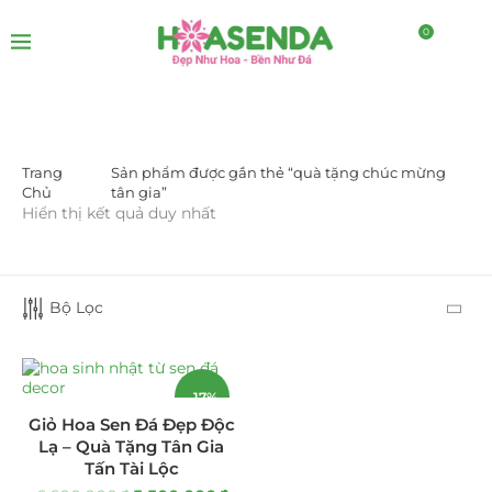
0
Trang
Sản phẩm được gắn thẻ “quà tặng chúc mừng
DANH MỤC SẢN PHẨM
Chủ
tân gia”
Hiển thị kết quả duy nhất
Giá Sỉ Đại Lý
(145)
Cây Sen Đá Giá Sỉ
(137)
Bộ Lọc
Chậu Sen Đá Mini
(8)
Hồ Điệp và Hoa Sen đá
(289)
-17%
Giỏ Hoa Sen Đá Đẹp Độc
Lan Hồ Điệp Truyền Thống
(132)
Lạ – Quà Tặng Tân Gia
Tấn Tài Lộc
Lũa Hồ Điệp Sen Đá
(91)