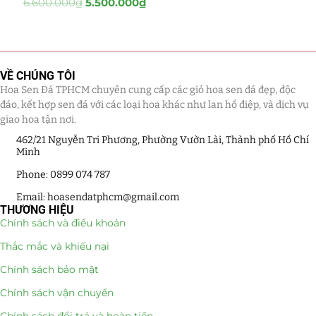
6.600.000
₫
5.500.000
₫
Tiểu Cảnh Lan Sen Đá
(63)
Hoa Ngày Lễ 8/3
(38)
VỀ CHÚNG TÔI
Hoa Sen Đá TPHCM chuyên cung cấp các giỏ hoa sen đá đẹp, độc
Hoa Tặng 14/2
(16)
đáo, kết hợp sen đá với các loại hoa khác như lan hồ điệp, và dịch vụ
giao hoa tận nơi.
Hoa Tặng 20/10
(33)
462/21 Nguyễn Tri Phương, Phường Vườn Lài, Thành phố Hồ Chí
Minh
Quà Tặng
(507)
Phone: 0899 074 787
Quà Noel - Quà Giáng Sinh
(41)
Email: hoasendatphcm@gmail.com
THƯƠNG HIỆU
Quà Tặng Khách Hàng
(390)
Chính sách và điều khoản
Thắc mắc và khiếu nại
Quà Tặng Sếp
(320)
Chính sách bảo mật
Quà Tết
(278)
Chính sách vận chuyển
Quà Tặng 20 11
(77)