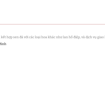
Sen đá
(289)
Truyền Thống
(132)
Sen Đá
(91)
 Sen Đá
(63)
t hợp sen đá với các loại hoa khác như lan hồ điệp, và dịch vụ giao 
Minh
(38)
(16)
(33)
(507)
à Giáng Sinh
(41)
ch Hàng
(390)