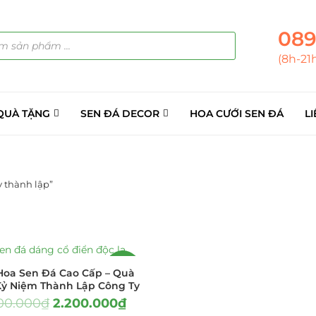
089
(8h-21
QUÀ TẶNG
SEN ĐÁ DECOR
HOA CƯỚI SEN ĐÁ
LI
 thành lập”
ẢN PHẨM
(145)
á Sỉ
(137)
-19%
oa Sen Đá Cao Cấp – Quà
ỷ Niệm Thành Lập Công Ty
ini
(8)
00.000
₫
2.200.000
₫