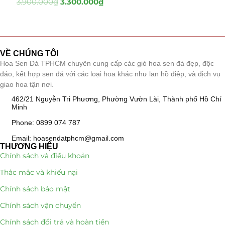
3.900.000
₫
3.300.000
₫
Tiểu Cảnh Lan Sen Đá
(63)
Hoa Ngày Lễ 8/3
(38)
VỀ CHÚNG TÔI
Hoa Sen Đá TPHCM chuyên cung cấp các giỏ hoa sen đá đẹp, độc
Hoa Tặng 14/2
(16)
đáo, kết hợp sen đá với các loại hoa khác như lan hồ điệp, và dịch vụ
giao hoa tận nơi.
Hoa Tặng 20/10
(33)
462/21 Nguyễn Tri Phương, Phường Vườn Lài, Thành phố Hồ Chí
Minh
Quà Tặng
(507)
Phone: 0899 074 787
Quà Noel - Quà Giáng Sinh
(41)
Email: hoasendatphcm@gmail.com
THƯƠNG HIỆU
Chính sách và điều khoản
Quà Tặng Khách Hàng
(390)
Thắc mắc và khiếu nại
Quà Tặng Sếp
(320)
Chính sách bảo mật
Quà Tết
(278)
Chính sách vận chuyển
Chính sách đổi trả và hoàn tiền
Quà Tặng 20 11
(77)