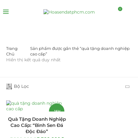
0
Trang
Sản phẩm được gắn thẻ “quà tặng doanh nghiệp
DANH MỤC SẢN PHẨM
Chủ
cao cấp”
Hiển thị kết quả duy nhất
Giá Sỉ Đại Lý
(145)
Cây Sen Đá Giá Sỉ
(137)
Bộ Lọc
Chậu Sen Đá Mini
(8)
Hồ Điệp và Hoa Sen đá
(289)
-15%
Quà Tặng Doanh Nghiệp
Lan Hồ Điệp Truyền Thống
(132)
Cao Cấp: “Bình Sen Đá
Độc Đáo”
Lũa Hồ Điệp Sen Đá
(91)