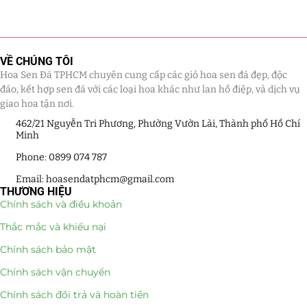
Tiểu Cảnh Lan Sen Đá
(63)
Hoa Ngày Lễ 8/3
(38)
VỀ CHÚNG TÔI
Hoa Sen Đá TPHCM chuyên cung cấp các giỏ hoa sen đá đẹp, độc
Hoa Tặng 14/2
(16)
đáo, kết hợp sen đá với các loại hoa khác như lan hồ điệp, và dịch vụ
giao hoa tận nơi.
Hoa Tặng 20/10
(33)
462/21 Nguyễn Tri Phương, Phường Vườn Lài, Thành phố Hồ Chí
Minh
Quà Tặng
(507)
Phone: 0899 074 787
Email: hoasendatphcm@gmail.com
Quà Noel - Quà Giáng Sinh
(41)
THƯƠNG HIỆU
Chính sách và điều khoản
Quà Tặng Khách Hàng
(390)
Thắc mắc và khiếu nại
Quà Tặng Sếp
(320)
Chính sách bảo mật
Chính sách vận chuyển
Quà Tết
(278)
Chính sách đổi trả và hoàn tiền
Quà Tặng 20 11
(77)