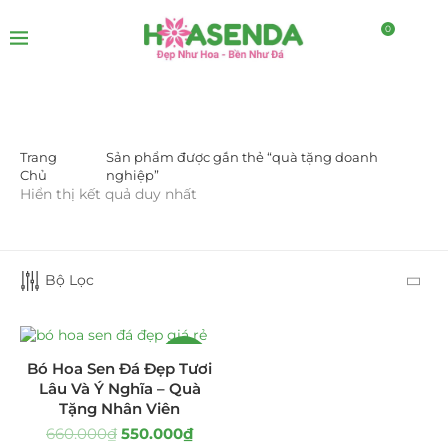
0
Trang
Sản phẩm được gắn thẻ “quà tặng doanh
DANH MỤC SẢN PHẨM
Chủ
nghiệp”
Hiển thị kết quả duy nhất
Giá Sỉ Đại Lý
(145)
Cây Sen Đá Giá Sỉ
(137)
Bộ Lọc
Chậu Sen Đá Mini
(8)
Hồ Điệp và Hoa Sen đá
(289)
-17%
Bó Hoa Sen Đá Đẹp Tươi
Lâu Và Ý Nghĩa – Quà
Lan Hồ Điệp Truyền Thống
(132)
Tặng Nhân Viên
660.000
₫
550.000
₫
Lũa Hồ Điệp Sen Đá
(91)