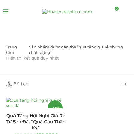
0
Trang
Sản phẩm được gắn thẻ “quà tặng giá rẻ nhưng
DANH MỤC SẢN PHẨM
Chủ
chất lượng”
Hiển thị kết quả duy nhất
Giá Sỉ Đại Lý
(145)
Cây Sen Đá Giá Sỉ
(137)
Bộ Lọc
Chậu Sen Đá Mini
(8)
Hồ Điệp và Hoa Sen đá
(289)
-41%
Quà Tặng Hội Nghị Giá Rẻ
Lan Hồ Điệp Truyền Thống
(132)
Từ Sen Đá: “Quả Cầu Thần
Kỳ”
Lũa Hồ Điệp Sen Đá
(91)