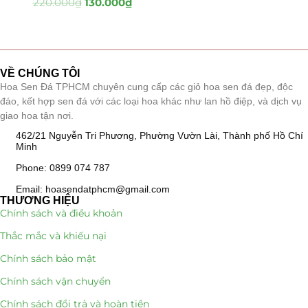
220.000
₫
130.000
₫
Tiểu Cảnh Lan Sen Đá
(63)
Hoa Ngày Lễ 8/3
(38)
VỀ CHÚNG TÔI
Hoa Sen Đá TPHCM chuyên cung cấp các giỏ hoa sen đá đẹp, độc
Hoa Tặng 14/2
(16)
đáo, kết hợp sen đá với các loại hoa khác như lan hồ điệp, và dịch vụ
giao hoa tận nơi.
Hoa Tặng 20/10
(33)
462/21 Nguyễn Tri Phương, Phường Vườn Lài, Thành phố Hồ Chí
Minh
Quà Tặng
(507)
Phone: 0899 074 787
Quà Noel - Quà Giáng Sinh
(41)
Email: hoasendatphcm@gmail.com
THƯƠNG HIỆU
Chính sách và điều khoản
Quà Tặng Khách Hàng
(390)
Thắc mắc và khiếu nại
Quà Tặng Sếp
(320)
Chính sách bảo mật
Quà Tết
(278)
Chính sách vận chuyển
Chính sách đổi trả và hoàn tiền
Quà Tặng 20 11
(77)