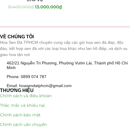
15.400.000
₫
13.000.000
₫
Tiểu Cảnh Lan Sen Đá
(63)
Hoa Ngày Lễ 8/3
(38)
VỀ CHÚNG TÔI
Hoa Tặng 14/2
(16)
Hoa Sen Đá TPHCM chuyên cung cấp các giỏ hoa sen đá đẹp, độc
đáo, kết hợp sen đá với các loại hoa khác như lan hồ điệp, và dịch vụ
Hoa Tặng 20/10
(33)
giao hoa tận nơi.
462/21 Nguyễn Tri Phương, Phường Vườn Lài, Thành phố Hồ Chí
Quà Tặng
(507)
Minh
Quà Noel - Quà Giáng Sinh
Phone: 0899 074 787
(41)
Email: hoasendatphcm@gmail.com
Quà Tặng Khách Hàng
(390)
THƯƠNG HIỆU
Chính sách và điều khoản
Quà Tặng Sếp
(320)
Thắc mắc và khiếu nại
Chính sách bảo mật
Quà Tết
(278)
Chính sách vận chuyển
Quà Tặng 20 11
(77)