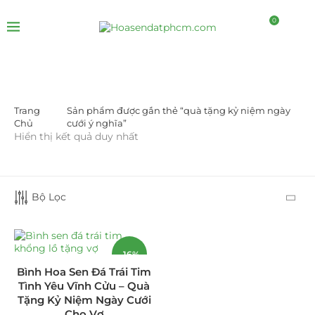
0
Trang
Sản phẩm được gắn thẻ “quà tặng kỷ niệm ngày
DANH MỤC SẢN PHẨM
Chủ
cưới ý nghĩa”
Hiển thị kết quả duy nhất
Giá Sỉ Đại Lý
(145)
Cây Sen Đá Giá Sỉ
(137)
Bộ Lọc
Chậu Sen Đá Mini
(8)
Hồ Điệp và Hoa Sen đá
(289)
-16%
Bình Hoa Sen Đá Trái Tim
Lan Hồ Điệp Truyền Thống
(132)
Tình Yêu Vĩnh Cửu – Quà
HOT
Tặng Kỷ Niệm Ngày Cưới
Lũa Hồ Điệp Sen Đá
(91)
Cho Vợ