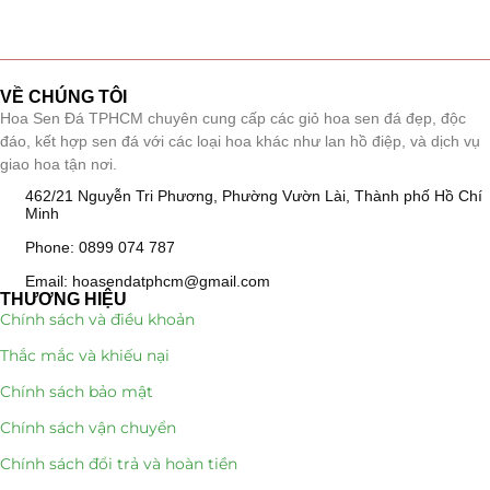
Tiểu Cảnh Lan Sen Đá
(63)
Hoa Ngày Lễ 8/3
(38)
VỀ CHÚNG TÔI
Hoa Sen Đá TPHCM chuyên cung cấp các giỏ hoa sen đá đẹp, độc
Hoa Tặng 14/2
đáo, kết hợp sen đá với các loại hoa khác như lan hồ điệp, và dịch vụ
(16)
giao hoa tận nơi.
Hoa Tặng 20/10
(33)
462/21 Nguyễn Tri Phương, Phường Vườn Lài, Thành phố Hồ Chí
Minh
Quà Tặng
(507)
Phone: 0899 074 787
Email: hoasendatphcm@gmail.com
Quà Noel - Quà Giáng Sinh
(41)
THƯƠNG HIỆU
Chính sách và điều khoản
Quà Tặng Khách Hàng
(390)
Thắc mắc và khiếu nại
Quà Tặng Sếp
(320)
Chính sách bảo mật
Chính sách vận chuyển
Quà Tết
(278)
Chính sách đổi trả và hoàn tiền
Quà Tặng 20 11
(77)