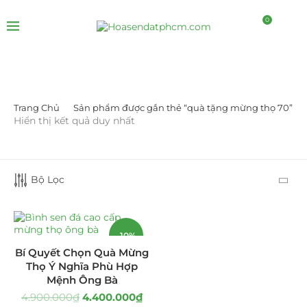
0
Trang Chủ
Sản phẩm được gắn thẻ “quà tặng mừng thọ 70”
DANH MỤC SẢN PHẨM
Hiển thị kết quả duy nhất
Giá Sỉ Đại Lý
(145)
Bộ Lọc
Cây Sen Đá Giá Sỉ
(137)
Chậu Sen Đá Mini
(8)
-10%
Hồ Điệp và Hoa Sen đá
(289)
Bí Quyết Chọn Quà Mừng
Thọ Ý Nghĩa Phù Hợp
Lan Hồ Điệp Truyền Thống
(132)
Mệnh Ông Bà
4.900.000
₫
4.400.000
₫
Lũa Hồ Điệp Sen Đá
(91)