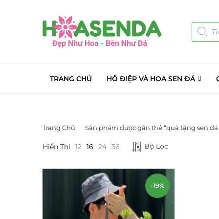
TRANG CHỦ
HỒ ĐIỆP VÀ HOA SEN ĐÁ
Trang Chủ
Sản phẩm được gắn thẻ “quà tặng sen đá
DANH MỤC SẢN PHẨM
Bộ Lọc
Hiển Thị
12
16
24
36
Giá Sỉ Đại Lý
(145)
Cây Sen Đá Giá Sỉ
(137)
-19%
Chậu Sen Đá Mini
(8)