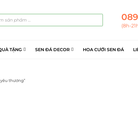
089
(8h-21
QUÀ TẶNG
SEN ĐÁ DECOR
HOA CƯỚI SEN ĐÁ
LI
 yêu thương”