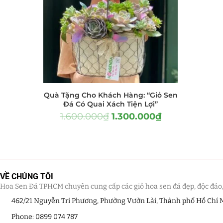
Hồ Điệp và Hoa Sen đá
(289)
Lan Hồ Điệp Truyền Thống
(132)
Lũa Hồ Điệp Sen Đá
(91)
Tiểu Cảnh Lan Sen Đá
(63)
Quà Tặng Cho Khách Hàng: “Giỏ Sen
Hoa Ngày Lễ 8/3
(38)
Đá Có Quai Xách Tiện Lợi”
1.600.000
₫
1.300.000
₫
Hoa Tặng 14/2
(16)
Hoa Tặng 20/10
(33)
Quà Tặng
(507)
VỀ CHÚNG TÔI
Hoa Sen Đá TPHCM chuyên cung cấp các giỏ hoa sen đá đẹp, độc đáo, kế
Quà Noel - Quà Giáng Sinh
(41)
462/21 Nguyễn Tri Phương, Phường Vườn Lài, Thành phố Hồ Chí 
Quà Tặng Khách Hàng
Phone: 0899 074 787
(390)