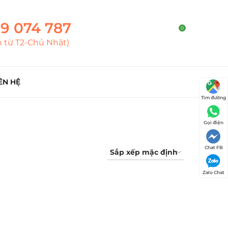
9 074 787
0
h từ T2-Chủ Nhật)
ÊN HỆ
Tìm đường
Gọi điện
Chat FB
Zalo Chat