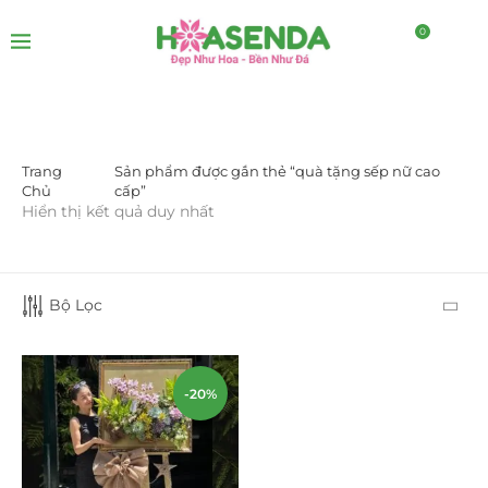
0
Trang
Sản phẩm được gắn thẻ “quà tặng sếp nữ cao
DANH MỤC SẢN PHẨM
Chủ
cấp”
Hiển thị kết quả duy nhất
Giá Sỉ Đại Lý
(145)
Cây Sen Đá Giá Sỉ
(137)
Bộ Lọc
Chậu Sen Đá Mini
(8)
Hồ Điệp và Hoa Sen đá
(289)
-20%
Lan Hồ Điệp Truyền Thống
(132)
Lũa Hồ Điệp Sen Đá
(91)