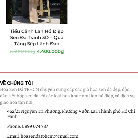
Tiểu Cảnh Lan Sen Đá
(63)
Hoa Ngày Lễ 8/3
(38)
Tiểu Cảnh Lan Hồ Điệp
Sen Đá Tranh 3D – Quà
Hoa Tặng 14/2
(16)
Tặng Sếp Lãnh Đạo
5.500.000
₫
4.400.000
₫
Hoa Tặng 20/10
(33)
Quà Tặng
(507)
Quà Noel - Quà Giáng Sinh
(41)
VỀ CHÚNG TÔI
Hoa Sen Đá TPHCM chuyên cung cấp các giỏ hoa sen đá đẹp, độc
Quà Tặng Khách Hàng
(390)
đáo, kết hợp sen đá với các loại hoa khác như lan hồ điệp, và dịch vụ
giao hoa tận nơi.
Quà Tặng Sếp
(320)
462/21 Nguyễn Tri Phương, Phường Vườn Lài, Thành phố Hồ Chí
Minh
Quà Tết
(278)
Phone: 0899 074 787
Email: hoasendatphcm@gmail.com
Quà Tặng 20 11
(77)