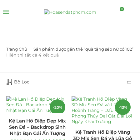
0
Trang Chủ
Sản phẩm được gắn thẻ “quà tặng sếp nữ có 102”
LỌC BỞI GIÁ
Hiển thị tất cả 4 kết quả
Bộ Lọc
-20%
-13%
LỌC
Kệ Lan Hồ Điệp Đẹp Mix
Sen Đá – Backdrop Sinh
DANH MỤC SẢN PHẨM
Kệ Tranh Hồ Điệp Vàng
Nhật Bạn Gái Ấn Tượng
3D Mix Sen Đá và Lũa Gỗ