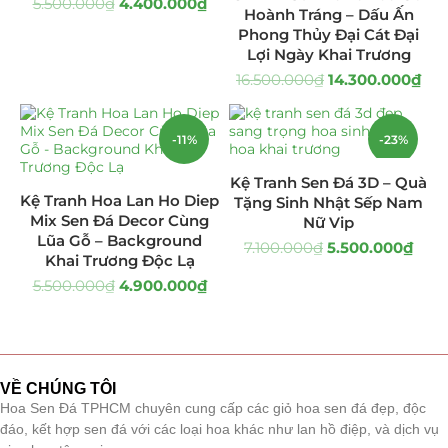
5.500.000
₫
4.400.000
₫
Hoành Tráng – Dấu Ấn
Giá Sỉ Đại Lý
(145)
Phong Thủy Đại Cát Đại
Lợi Ngày Khai Trương
Cây Sen Đá Giá Sỉ
(137)
16.500.000
₫
14.300.000
₫
Chậu Sen Đá Mini
(8)
-11%
-23%
Hồ Điệp và Hoa Sen đá
(289)
Kệ Tranh Sen Đá 3D – Quà
Kệ Tranh Hoa Lan Ho Diep
Tặng Sinh Nhật Sếp Nam
Lan Hồ Điệp Truyền Thống
(132)
Mix Sen Đá Decor Cùng
Nữ Vip
Lũa Gỗ – Background
7.100.000
₫
5.500.000
₫
Lũa Hồ Điệp Sen Đá
(91)
Khai Trương Độc Lạ
5.500.000
₫
4.900.000
₫
Tiểu Cảnh Lan Sen Đá
(63)
Hoa Ngày Lễ 8/3
(38)
VỀ CHÚNG TÔI
Hoa Tặng 14/2
(16)
Hoa Sen Đá TPHCM chuyên cung cấp các giỏ hoa sen đá đẹp, độc
đáo, kết hợp sen đá với các loại hoa khác như lan hồ điệp, và dịch vụ
Hoa Tặng 20/10
(33)