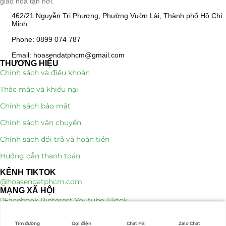
giao hoa tận nơi.
Quà Tặng
462/21 Nguyễn Tri Phương, Phường Vườn Lài, Thành phố Hồ Chí
(507)
Minh
Quà Noel - Quà Giáng Sinh
(41)
Phone: 0899 074 787
Email: hoasendatphcm@gmail.com
Quà Tặng Khách Hàng
(390)
THƯƠNG HIỆU
Chính sách và điều khoản
Quà Tặng Sếp
(320)
Thắc mắc và khiếu nại
Chính sách bảo mật
Quà Tết
(278)
Chính sách vận chuyển
Quà Tặng 20 11
(77)
Chính sách đổi trả và hoàn tiền
Sen Đá DECOR
(397)
Hướng dẫn thanh toán
KÊNH TIKTOK
Bình Hoa Sen Đá
(106)
@hoasendatphcm.com
MẠNG XÃ HỘI
Bó Hoa Sen Đá
(32)
Facebook
Pinterest
Youtube
Tiktok
Hoa Cưới Sen Đá
(29)
Tìm đường
Gọi điện
Chat FB
Zalo Chat