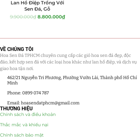
Lan Hồ Điệp Trồng Với
Sen Đá, Gỗ
Quà Tặng
(507)
9.900.000
₫
8.800.000
₫
Quà Noel - Quà Giáng Sinh
(41)
Quà Tặng Khách Hàng
(390)
VỀ CHÚNG TÔI
Quà Tặng Sếp
(320)
Hoa Sen Đá TPHCM chuyên cung cấp các giỏ hoa sen đá đẹp, độc
đáo, kết hợp sen đá với các loại hoa khác như lan hồ điệp, và dịch vụ
Quà Tết
(278)
giao hoa tận nơi.
462/21 Nguyễn Tri Phương, Phường Vườn Lài, Thành phố Hồ Chí
Quà Tặng 20 11
(77)
Minh
Phone: 0899 074 787
Sen Đá DECOR
(397)
Email: hoasendatphcm@gmail.com
THƯƠNG HIỆU
Bình Hoa Sen Đá
(106)
Chính sách và điều khoản
Bó Hoa Sen Đá
(32)
Thắc mắc và khiếu nại
Chính sách bảo mật
Hoa Cưới Sen Đá
(29)