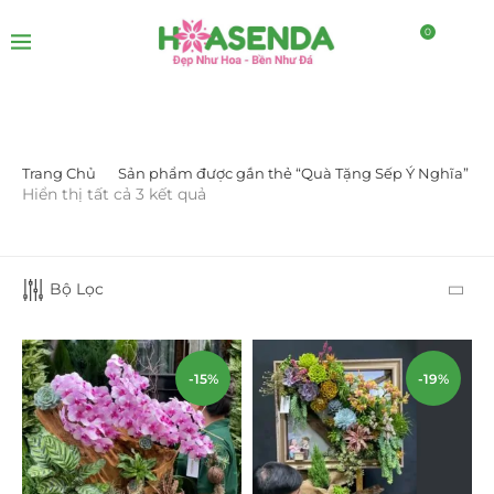
0
Trang Chủ
Sản phẩm được gắn thẻ “Quà Tặng Sếp Ý Nghĩa”
LỌC BỞI GIÁ
Hiển thị tất cả 3 kết quả
Bộ Lọc
-15%
-19%
LỌC
DANH MỤC SẢN PHẨM