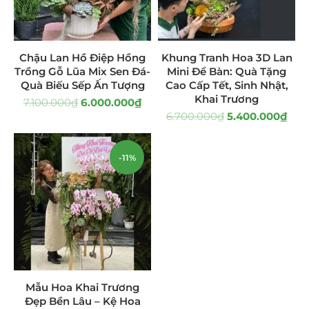
Giá Sỉ Đại Lý
(145)
Cây Sen Đá Giá Sỉ
(137)
Chậu Lan Hồ Điệp Hồng
Khung Tranh Hoa 3D Lan
Trồng Gỗ Lũa Mix Sen Đá-
Mini Để Bàn: Quà Tặng
Chậu Sen Đá Mini
(8)
Quà Biếu Sếp Ấn Tượng
Cao Cấp Tết, Sinh Nhật,
Khai Trương
7.100.000
₫
6.000.000
₫
Hồ Điệp và Hoa Sen đá
(289)
6.700.000
₫
5.400.000
₫
Lan Hồ Điệp Truyền Thống
(132)
-11%
Lũa Hồ Điệp Sen Đá
(91)
Tiểu Cảnh Lan Sen Đá
(63)
Hoa Ngày Lễ 8/3
(38)
Hoa Tặng 14/2
(16)
Mẫu Hoa Khai Trương
Hoa Tặng 20/10
(33)
Đẹp Bền Lâu – Kệ Hoa