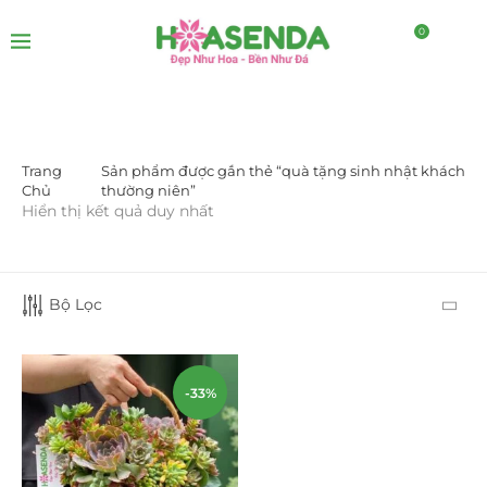
0
Trang
Sản phẩm được gắn thẻ “quà tặng sinh nhật khách
DANH MỤC SẢN PHẨM
Chủ
thường niên”
Hiển thị kết quả duy nhất
Giá Sỉ Đại Lý
(145)
Cây Sen Đá Giá Sỉ
(137)
Bộ Lọc
Chậu Sen Đá Mini
(8)
Hồ Điệp và Hoa Sen đá
(289)
-33%
Lan Hồ Điệp Truyền Thống
(132)
Lũa Hồ Điệp Sen Đá
(91)