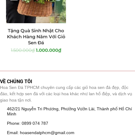
Tiểu Cảnh Lan Sen Đá
(63)
Hoa Ngày Lễ 8/3
(38)
Tặng Quà Sinh Nhật Cho
Khách Hàng Năm Với Giỏ
Hoa Tặng 14/2
(16)
Sen Đá
1.500.000
₫
1.000.000
₫
Hoa Tặng 20/10
(33)
Quà Tặng
(507)
Quà Noel - Quà Giáng Sinh
(41)
VỀ CHÚNG TÔI
Hoa Sen Đá TPHCM chuyên cung cấp các giỏ hoa sen đá đẹp, độc
Quà Tặng Khách Hàng
(390)
đáo, kết hợp sen đá với các loại hoa khác như lan hồ điệp, và dịch vụ
giao hoa tận nơi.
Quà Tặng Sếp
(320)
462/21 Nguyễn Tri Phương, Phường Vườn Lài, Thành phố Hồ Chí
Minh
Quà Tết
(278)
Phone: 0899 074 787
Email: hoasendatphcm@gmail.com
Quà Tặng 20 11
(77)