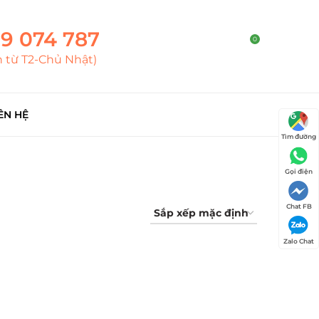
9 074 787
0
h từ T2-Chủ Nhật)
ÊN HỆ
Tìm đường
Gọi điện
Chat FB
Zalo Chat