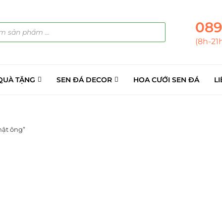
089
(8h-21
QUÀ TẶNG
SEN ĐÁ DECOR
HOA CƯỚI SEN ĐÁ
LI
hật ông”