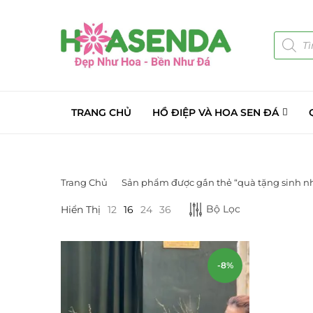
TRANG CHỦ
HỒ ĐIỆP VÀ HOA SEN ĐÁ
Trang Chủ
Sản phẩm được gắn thẻ “quà tặng sinh n
DANH MỤC SẢN PHẨM
Bộ Lọc
Hiển Thị
12
16
24
36
Giá Sỉ Đại Lý
(145)
Cây Sen Đá Giá Sỉ
(137)
-8%
Chậu Sen Đá Mini
(8)