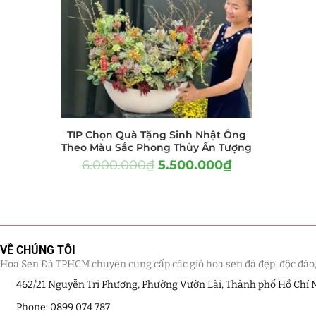
Hồ Điệp và Hoa Sen đá
(289)
Lan Hồ Điệp Truyền Thống
(132)
Lũa Hồ Điệp Sen Đá
(91)
Tiểu Cảnh Lan Sen Đá
(63)
TIP Chọn Quà Tặng Sinh Nhật Ông
Hoa Ngày Lễ 8/3
(38)
Theo Màu Sắc Phong Thủy Ấn Tượng
6.000.000
₫
5.500.000
₫
Hoa Tặng 14/2
(16)
Hoa Tặng 20/10
(33)
Quà Tặng
(507)
VỀ CHÚNG TÔI
Hoa Sen Đá TPHCM chuyên cung cấp các giỏ hoa sen đá đẹp, độc đáo, kế
Quà Noel - Quà Giáng Sinh
(41)
462/21 Nguyễn Tri Phương, Phường Vườn Lài, Thành phố Hồ Chí 
Quà Tặng Khách Hàng
Phone: 0899 074 787
(390)