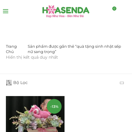
0
Trang
Sản phẩm được gắn thẻ “quà tặng sinh nhật sếp
DANH MỤC SẢN PHẨM
Chủ
nữ sang trọng”
Hiển thị kết quả duy nhất
Giá Sỉ Đại Lý
(145)
Cây Sen Đá Giá Sỉ
(137)
Bộ Lọc
Chậu Sen Đá Mini
(8)
Hồ Điệp và Hoa Sen đá
(289)
-13%
Lan Hồ Điệp Truyền Thống
(132)
Lũa Hồ Điệp Sen Đá
(91)