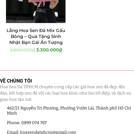
Tiểu Cảnh Lan Sen Đá
(63)
Hoa Ngày Lễ 8/3
(38)
Lẵng Hoa Sen Đá Mix Gấu
Bông – Quà Tặng Sinh
Hoa Tặng 14/2
(16)
Nhật Bạn Gái Ấn Tượng
3.800.000
₫
3.300.000
₫
Hoa Tặng 20/10
(33)
Quà Tặng
(507)
Quà Noel - Quà Giáng Sinh
(41)
VỀ CHÚNG TÔI
Hoa Sen Đá TPHCM chuyên cung cấp các giỏ hoa sen đá đẹp, độc
Quà Tặng Khách Hàng
(390)
đáo, kết hợp sen đá với các loại hoa khác như lan hồ điệp, và dịch vụ
giao hoa tận nơi.
Quà Tặng Sếp
(320)
462/21 Nguyễn Tri Phương, Phường Vườn Lài, Thành phố Hồ Chí
Minh
Quà Tết
(278)
Phone: 0899 074 787
Email: hoasendatphcm@gmail.com
Quà Tặng 20 11
(77)