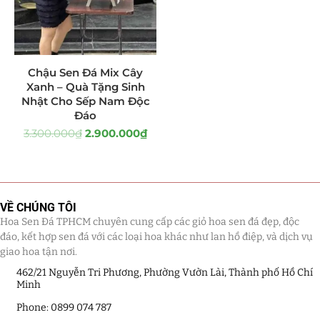
Tiểu Cảnh Lan Sen Đá
(63)
Hoa Ngày Lễ 8/3
(38)
Chậu Sen Đá Mix Cây
Xanh – Quà Tặng Sinh
Hoa Tặng 14/2
(16)
Nhật Cho Sếp Nam Độc
Đáo
Hoa Tặng 20/10
(33)
3.300.000
₫
2.900.000
₫
Quà Tặng
(507)
Quà Noel - Quà Giáng Sinh
(41)
VỀ CHÚNG TÔI
Quà Tặng Khách Hàng
(390)
Hoa Sen Đá TPHCM chuyên cung cấp các giỏ hoa sen đá đẹp, độc
đáo, kết hợp sen đá với các loại hoa khác như lan hồ điệp, và dịch vụ
giao hoa tận nơi.
Quà Tặng Sếp
(320)
462/21 Nguyễn Tri Phương, Phường Vườn Lài, Thành phố Hồ Chí
Minh
Quà Tết
(278)
Phone: 0899 074 787
Quà Tặng 20 11
(77)