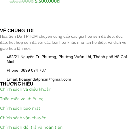
6.600.000
₫
5.500.000
₫
Tiểu Cảnh Lan Sen Đá
(63)
Hoa Ngày Lễ 8/3
(38)
VỀ CHÚNG TÔI
Hoa Sen Đá TPHCM chuyên cung cấp các giỏ hoa sen đá đẹp, độc
Hoa Tặng 14/2
(16)
đáo, kết hợp sen đá với các loại hoa khác như lan hồ điệp, và dịch vụ
giao hoa tận nơi.
Hoa Tặng 20/10
(33)
462/21 Nguyễn Tri Phương, Phường Vườn Lài, Thành phố Hồ Chí
Minh
Quà Tặng
(507)
Phone: 0899 074 787
Quà Noel - Quà Giáng Sinh
(41)
Email: hoasendatphcm@gmail.com
THƯƠNG HIỆU
Chính sách và điều khoản
Quà Tặng Khách Hàng
(390)
Thắc mắc và khiếu nại
Quà Tặng Sếp
(320)
Chính sách bảo mật
Quà Tết
(278)
Chính sách vận chuyển
Chính sách đổi trả và hoàn tiền
Quà Tặng 20 11
(77)