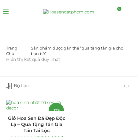
0
Trang
Sản phẩm được gắn thẻ “quà tặng tân gia cho
DANH MỤC SẢN PHẨM
Chủ
bạn bè”
Hiển thị kết quả duy nhất
Giá Sỉ Đại Lý
(145)
Cây Sen Đá Giá Sỉ
(137)
Bộ Lọc
Chậu Sen Đá Mini
(8)
Hồ Điệp và Hoa Sen đá
(289)
-17%
Giỏ Hoa Sen Đá Đẹp Độc
Lan Hồ Điệp Truyền Thống
(132)
Lạ – Quà Tặng Tân Gia
Tấn Tài Lộc
Lũa Hồ Điệp Sen Đá
(91)