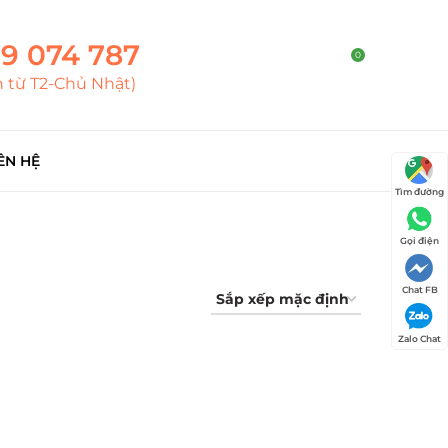
9 074 787
0
h từ T2-Chủ Nhật)
ÊN HỆ
Tìm đường
Gọi điện
Chat FB
Zalo Chat