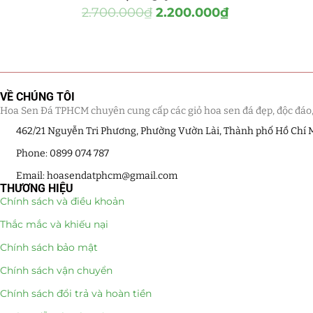
2.700.000
₫
2.200.000
₫
Hồ Điệp và Hoa Sen đá
(289)
Lan Hồ Điệp Truyền Thống
(132)
Lũa Hồ Điệp Sen Đá
(91)
VỀ CHÚNG TÔI
Tiểu Cảnh Lan Sen Đá
(63)
Hoa Sen Đá TPHCM chuyên cung cấp các giỏ hoa sen đá đẹp, độc đáo, kế
462/21 Nguyễn Tri Phương, Phường Vườn Lài, Thành phố Hồ Chí 
Hoa Ngày Lễ 8/3
(38)
Phone: 0899 074 787
Hoa Tặng 14/2
(16)
Email: hoasendatphcm@gmail.com
THƯƠNG HIỆU
Chính sách và điều khoản
Hoa Tặng 20/10
(33)
Thắc mắc và khiếu nại
Quà Tặng
(507)
Chính sách bảo mật
Quà Noel - Quà Giáng Sinh
Chính sách vận chuyển
(41)
Chính sách đổi trả và hoàn tiền
Quà Tặng Khách Hàng
(390)