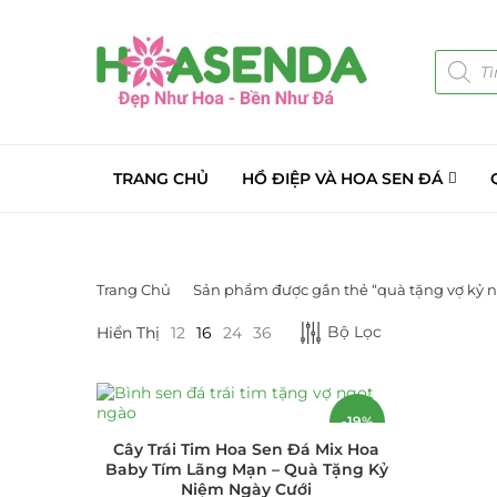
TRANG CHỦ
HỒ ĐIỆP VÀ HOA SEN ĐÁ
Trang Chủ
Sản phẩm được gắn thẻ “quà tặng vợ kỷ n
DANH MỤC SẢN PHẨM
Bộ Lọc
Hiển Thị
12
16
24
36
Giá Sỉ Đại Lý
(145)
Cây Sen Đá Giá Sỉ
(137)
-19%
Cây Trái Tim Hoa Sen Đá Mix Hoa
Chậu Sen Đá Mini
(8)
Baby Tím Lãng Mạn – Quà Tặng Kỷ
Niệm Ngày Cưới