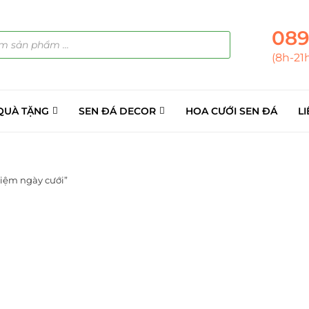
089
(8h-21
QUÀ TẶNG
SEN ĐÁ DECOR
HOA CƯỚI SEN ĐÁ
LI
iệm ngày cưới”