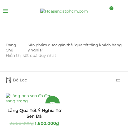
0
Trang
Sản phẩm được gắn thẻ “quà tết tặng khách hàng
DANH MỤC SẢN PHẨM
Chủ
ý nghĩa”
Hiển thị kết quả duy nhất
Giá Sỉ Đại Lý
(145)
Cây Sen Đá Giá Sỉ
(137)
Bộ Lọc
Chậu Sen Đá Mini
(8)
Hồ Điệp và Hoa Sen đá
(289)
-27%
Lẵng Quà Tết Ý Nghĩa Từ
Lan Hồ Điệp Truyền Thống
(132)
Sen Đá
2.200.000
₫
1.600.000
₫
Lũa Hồ Điệp Sen Đá
(91)