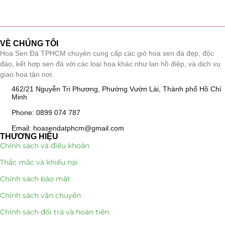
Tiểu Cảnh Lan Sen Đá
(63)
Hoa Ngày Lễ 8/3
(38)
VỀ CHÚNG TÔI
Hoa Sen Đá TPHCM chuyên cung cấp các giỏ hoa sen đá đẹp, độc
đáo, kết hợp sen đá với các loại hoa khác như lan hồ điệp, và dịch vụ
Hoa Tặng 14/2
(16)
giao hoa tận nơi.
Hoa Tặng 20/10
(33)
462/21 Nguyễn Tri Phương, Phường Vườn Lài, Thành phố Hồ Chí
Minh
Quà Tặng
(507)
Phone: 0899 074 787
Email: hoasendatphcm@gmail.com
Quà Noel - Quà Giáng Sinh
(41)
THƯƠNG HIỆU
Chính sách và điều khoản
Quà Tặng Khách Hàng
(390)
Thắc mắc và khiếu nại
Quà Tặng Sếp
(320)
Chính sách bảo mật
Chính sách vận chuyển
Quà Tết
(278)
Chính sách đổi trả và hoàn tiền
Quà Tặng 20 11
(77)