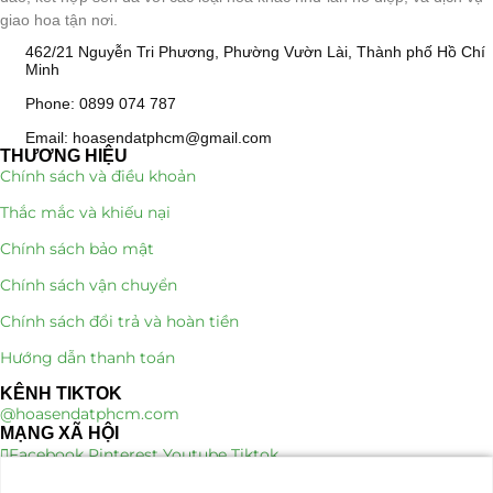
giao hoa tận nơi.
Quà Tặng
(507)
462/21 Nguyễn Tri Phương, Phường Vườn Lài, Thành phố Hồ Chí
Minh
Quà Noel - Quà Giáng Sinh
(41)
Phone: 0899 074 787
Quà Tặng Khách Hàng
(390)
Email: hoasendatphcm@gmail.com
THƯƠNG HIỆU
Chính sách và điều khoản
Quà Tặng Sếp
(320)
Thắc mắc và khiếu nại
Quà Tết
(278)
Chính sách bảo mật
Quà Tặng 20 11
(77)
Chính sách vận chuyển
Chính sách đổi trả và hoàn tiền
Sen Đá DECOR
(397)
Hướng dẫn thanh toán
Bình Hoa Sen Đá
(106)
KÊNH TIKTOK
@hoasendatphcm.com
Bó Hoa Sen Đá
(32)
MẠNG XÃ HỘI
Facebook
Pinterest
Youtube
Tiktok
Hoa Cưới Sen Đá
(29)