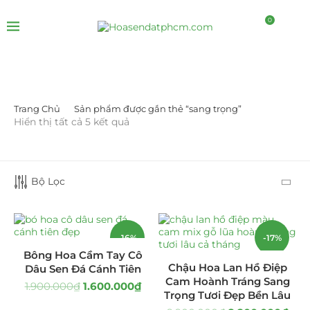
0
Trang Chủ
Sản phẩm được gắn thẻ “sang trọng”
LỌC BỞI GIÁ
Hiển thị tất cả 5 kết quả
Bộ Lọc
-16%
-17%
LỌC
Bông Hoa Cầm Tay Cô
Chậu Hoa Lan Hồ Điệp
Dâu Sen Đá Cánh Tiên
Cam Hoành Tráng Sang
1.900.000
₫
1.600.000
₫
DANH MỤC SẢN PHẨM
Trọng Tươi Đẹp Bền Lâu