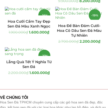
9.900.000
₫
8.200.000
₫
Giá Sỉ Đại Lý
(145)
-16%
-19%
Cây Sen Đá Giá Sỉ
(137)
Hoa Cưới Cầm Tay Đẹp
Hoa Để Bàn Đám Cưới-
Sen Đá Màu Xanh Ngọc
Chậu Sen Đá Mini
(8)
Hoa Cô Dâu Sen Đá Màu
1.900.000
₫
1.600.000
₫
Tự Nhiên
Hồ Điệp và Hoa Sen đá
(289)
2.700.000
₫
2.200.000
₫
Lan Hồ Điệp Truyền Thống
(132)
-27%
Lũa Hồ Điệp Sen Đá
(91)
Lẵng Quà Tết Ý Nghĩa Từ
Sen Đá
Tiểu Cảnh Lan Sen Đá
(63)
2.200.000
₫
1.600.000
₫
Hoa Ngày Lễ 8/3
(38)
Hoa Tặng 14/2
(16)
VỀ CHÚNG TÔI
Hoa Sen Đá TPHCM chuyên cung cấp các giỏ hoa sen đá đẹp, độc
Hoa Tặng 20/10
(33)
đáo, kết hợp sen đá với các loại hoa khác như lan hồ điệp, và dịch vụ