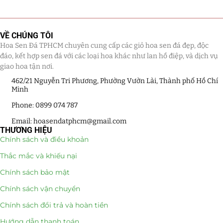
Giá Sỉ Đại Lý
(145)
VỀ CHÚNG TÔI
Cây Sen Đá Giá Sỉ
(137)
Hoa Sen Đá TPHCM chuyên cung cấp các giỏ hoa sen đá đẹp, độc
đáo, kết hợp sen đá với các loại hoa khác như lan hồ điệp, và dịch vụ
Chậu Sen Đá Mini
(8)
giao hoa tận nơi.
462/21 Nguyễn Tri Phương, Phường Vườn Lài, Thành phố Hồ Chí
Hồ Điệp và Hoa Sen đá
(289)
Minh
Lan Hồ Điệp Truyền Thống
(132)
Phone: 0899 074 787
Email: hoasendatphcm@gmail.com
Lũa Hồ Điệp Sen Đá
(91)
THƯƠNG HIỆU
Chính sách và điều khoản
Tiểu Cảnh Lan Sen Đá
(63)
Thắc mắc và khiếu nại
Hoa Ngày Lễ 8/3
(38)
Chính sách bảo mật
Chính sách vận chuyển
Hoa Tặng 14/2
(16)
Chính sách đổi trả và hoàn tiền
Hoa Tặng 20/10
(33)
Hướng dẫn thanh toán