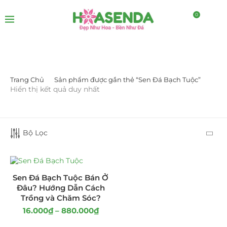
0
Trang Chủ
Sản phẩm được gắn thẻ “Sen Đá Bạch Tuộc”
LỌC BỞI GIÁ
Hiển thị kết quả duy nhất
Bộ Lọc
LỌC
Sen Đá Bạch Tuộc Bán Ở
Đâu? Hướng Dẫn Cách
Trồng và Chăm Sóc?
16.000
₫
–
880.000
₫
DANH MỤC SẢN PHẨM